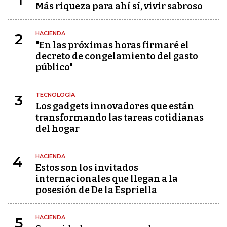
1
Más riqueza para ahí sí, vivir sabroso
HACIENDA
2
"En las próximas horas firmaré el
decreto de congelamiento del gasto
público"
TECNOLOGÍA
3
Los gadgets innovadores que están
transformando las tareas cotidianas
del hogar
HACIENDA
4
Estos son los invitados
internacionales que llegan a la
posesión de De la Espriella
HACIENDA
5