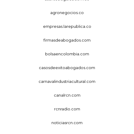
agronegocios.co
empresas.larepublica.co
firmasdeabogados.com
bolsaencolombia.com
casosdeexitoabogados.com
carnavalindustriacultural.com
canalrcn.com
rcnradio.com
noticiasrcn.com