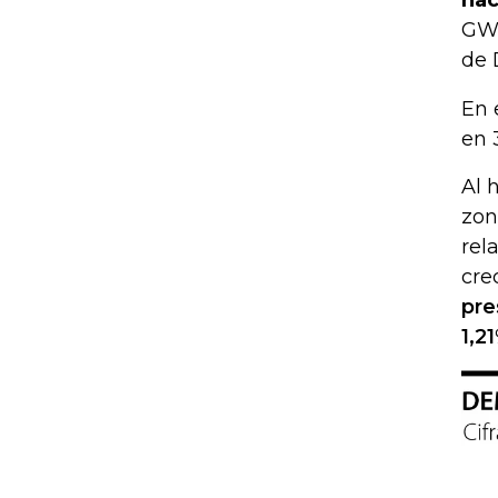
nac
GWh
de 
En 
en 
Al 
zon
rel
cre
pre
1,2