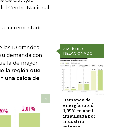
e de 6.577,63
del Centro Nacional
 ha incrementado
e las 10 grandes
ARTÍCULO
RELACIONADO
n su demanda con
fue la de mayor
e la región que
n una caída de
Demanda de
energía subió
1,85% en abril
impulsada por
industria