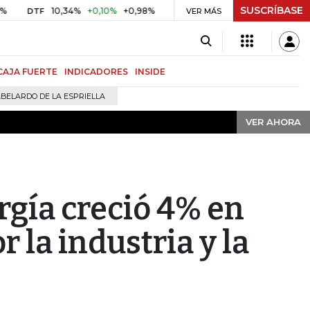
SUSCRÍBASE
VER AHORA
10,34%
+0,10%
+0,98%
$ 416,91
+$ 0,05
+0,01%
TF
UVR
VER MÁS
BITC
CAJA FUERTE
INDICADORES
INSIDE
BELARDO DE LA ESPRIELLA
VER AHORA
gía creció 4% en
 la industria y la