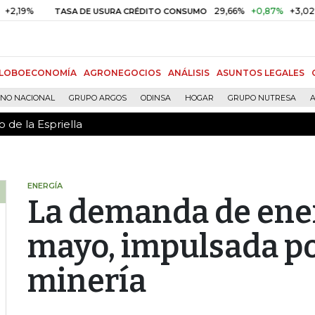
 de la Espriella
29,66%
+0,87%
+3,02%
TASA DE USURA CRÉDITO CONSUMO
D
LOBOECONOMÍA
AGRONEGOCIOS
ANÁLISIS
ASUNTOS LEGALES
RNO NACIONAL
GRUPO ARGOS
ODINSA
HOGAR
GRUPO NUTRESA
A
 de la Espriella
ENERGÍA
La demanda de ener
mayo, impulsada por
minería