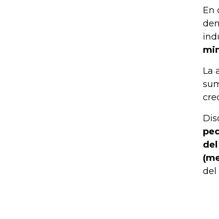
En 
dem
ind
min
La 
sum
cre
Dis
peq
del
(me
del