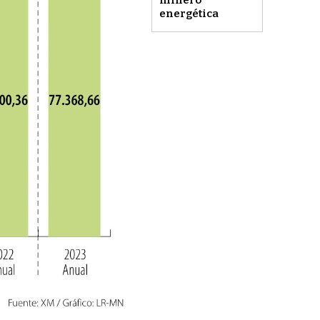
minero
energética