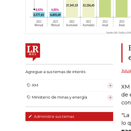
JULI
Agregue a sus temas de interés
XM
XM 
de 
Ministerio de minas y energía
con
"La
Administre sus temas
lo 