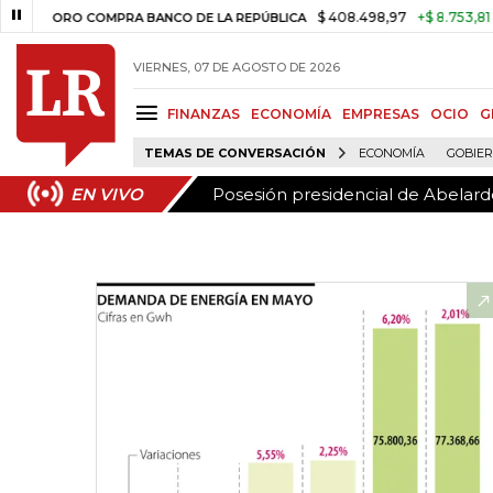
Posesión presidencial de Abelardo
EN VIVO
$ 408.498,97
+$ 8.753,81
+2,19%
ORO COMPRA BANCO DE LA REPÚBLICA
VIERNES, 07 DE AGOSTO DE 2026
FINANZAS
ECONOMÍA
EMPRESAS
OCIO
G
TEMAS DE CONVERSACIÓN
ECONOMÍA
GOBIE
Posesión presidencial de Abelardo
EN VIVO