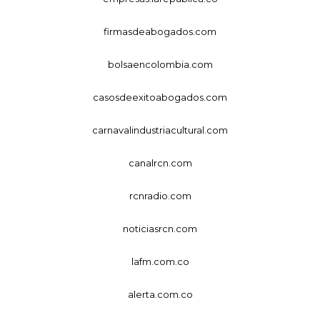
firmasdeabogados.com
bolsaencolombia.com
casosdeexitoabogados.com
carnavalindustriacultural.com
canalrcn.com
rcnradio.com
noticiasrcn.com
lafm.com.co
alerta.com.co