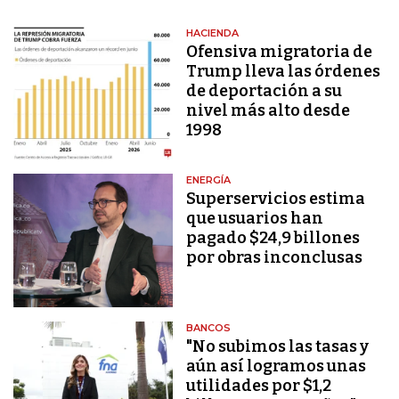
HACIENDA
Ofensiva migratoria de
Trump lleva las órdenes
de deportación a su
nivel más alto desde
1998
ENERGÍA
Superservicios estima
que usuarios han
pagado $24,9 billones
por obras inconclusas
BANCOS
"No subimos las tasas y
aún así logramos unas
utilidades por $1,2