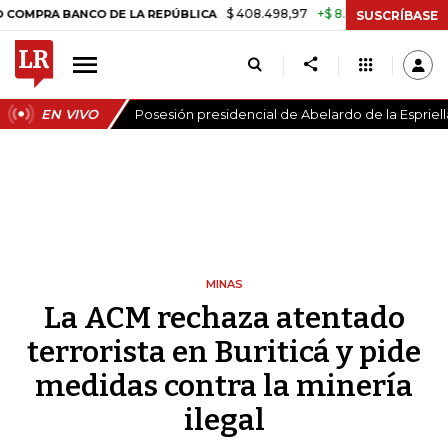
$ 408.498,97
+$ 8.753,81
+2,19%
A BANCO DE LA REPÚBLICA
TAS
SUSCRÍBASE
EN VIVO
Posesión presidencial de Abelardo de la Espriell
MINAS
La ACM rechaza atentado
terrorista en Buriticá y pide
medidas contra la minería
ilegal