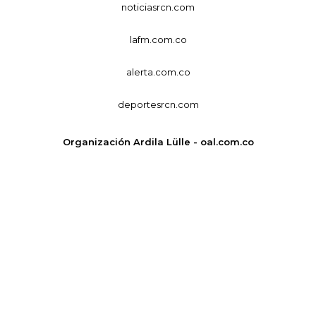
noticiasrcn.com
lafm.com.co
alerta.com.co
deportesrcn.com
Organización Ardila Lülle - oal.com.co