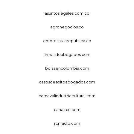
asuntoslegales.com.co
agronegocios.co
empresas.larepublica.co
firmasdeabogados.com
bolsaencolombia.com
casosdeexitoabogados.com
carnavalindustriacultural.com
canalrcn.com
rcnradio.com