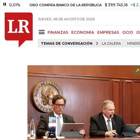
1%
$ 399.745,16
+$ 2.295,71
ORO COMPRA BANCO DE LA REPÚBLICA
JUEVES, 06 DE AGOSTO DE 2026
FINANZAS
ECONOMÍA
EMPRESAS
OCIO
G
TEMAS DE CONVERSACIÓN
LA CALERA
MINER