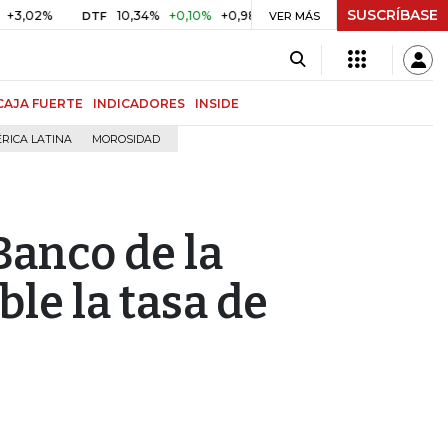
SUSCRÍBASE
%
10,34%
+0,10%
+0,98%
$ 416,86
+$ 0,05
+0,01%
DTF
UVR
VER MÁS
CAJA FUERTE
INDICADORES
INSIDE
RICA LATINA
MOROSIDAD
Banco de la
ble la tasa de