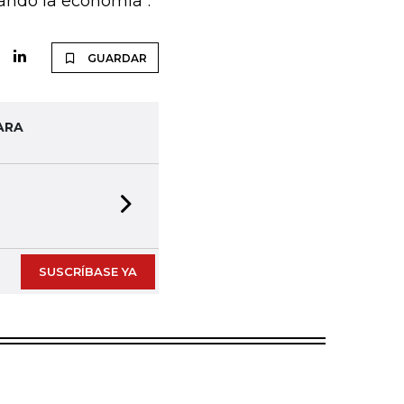
ando la economía".
GUARDAR
ARA
Next slide
SUSCRÍBASE YA