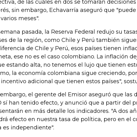
ectiva, de las cuáles en dos se tomarán decisiones
erés, sin embargo, Echavarría aseguró que "pue
 varios meses".
semana pasada, la Reserva Federal redujo su tasas 
ses de la región, como Chile y Perú también sigue
diferencia de Chile y Perú, esos países tienen infl
meta, ese no es el caso colombiano. La inflación de
ue estando alta, no tenemos el lujo que tienen esto
mo, la economía colombiana sigue creciendo, po
 incentivo adicional que tienen estos países", sost
 embargo, el gerente del Emisor aseguró que las d
 sí han tenido efecto, y anunció que a partir del
sentarán en más detalle los indicadores. "A dos 
drá efecto en nuestra tasa de política, pero en el 
a es independiente".