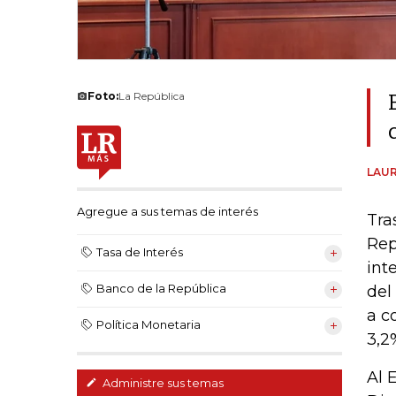
Foto:
La República
LAUR
Agregue a sus temas de interés
Tra
Rep
Tasa de Interés
int
Banco de la República
del
a c
Política Monetaria
3,2
Al 
Administre sus temas