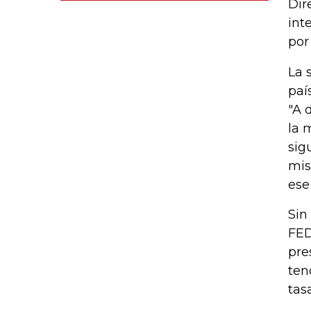
Dir
int
por
La 
paí
"A 
la 
sig
mis
ese
Sin
FED
pre
ten
tas