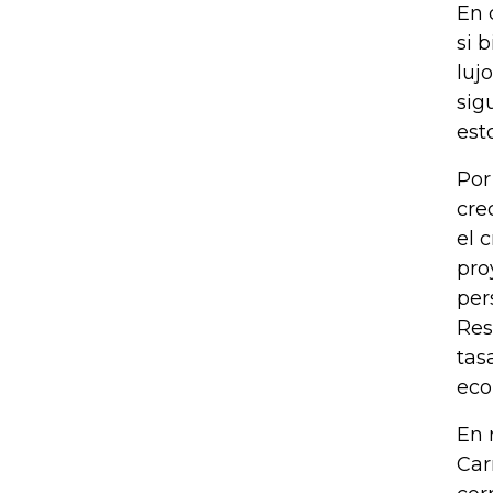
En 
si 
luj
sig
est
Por
cre
el 
pro
per
Res
tas
eco
En 
Car