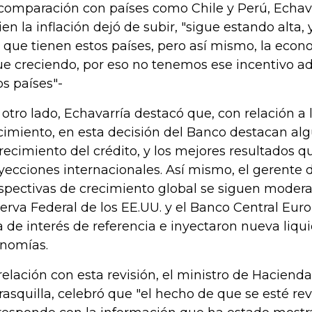
comparación con países como Chile y Perú, Echav
bien la inflación dejó de subir, "sigue estando alta
o que tienen estos países, pero así mismo, la ec
ue creciendo, por eso no tenemos ese incentivo ad
os países"-
 otro lado, Echavarría destacó que, con relación a l
cimiento, en esta decisión del Banco destacan al
crecimiento del crédito, y los mejores resultados q
yecciones internacionales. Así mismo, el gerente 
spectivas de crecimiento global se siguen modera
erva Federal de los EE.UU. y el Banco Central Eur
a de interés de referencia e inyectaron nueva liqu
nomías.
relación con esta revisión, el ministro de Hacienda
rasquilla, celebró que "el hecho de que se esté rev