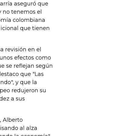
arría aseguró que
, y no tenemos el
onomía colombiana
icional que tienen
a revisión en el
gunos efectos como
ue se reflejan según
destaco que "Las
ndo", y que la
opeo redujeron su
idez a sus
, Alberto
isando al alza