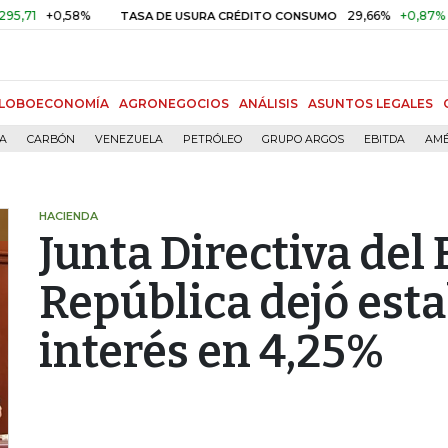
+0,58%
29,66%
+0,87%
+3,02
TASA DE USURA CRÉDITO CONSUMO
LOBOECONOMÍA
AGRONEGOCIOS
ANÁLISIS
ASUNTOS LEGALES
ÍA
CARBÓN
VENEZUELA
PETRÓLEO
GRUPO ARGOS
EBITDA
AMÉ
HACIENDA
Junta Directiva del 
República dejó esta
interés en 4,25%