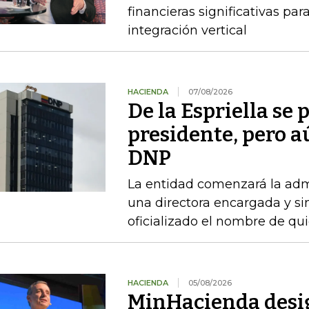
financieras significativas p
integración vertical
HACIENDA
07/08/2026
De la Espriella se
presidente, pero a
DNP
La entidad comenzará la admi
una directora encargada y si
oficializado el nombre de qu
HACIENDA
05/08/2026
MinHacienda desig