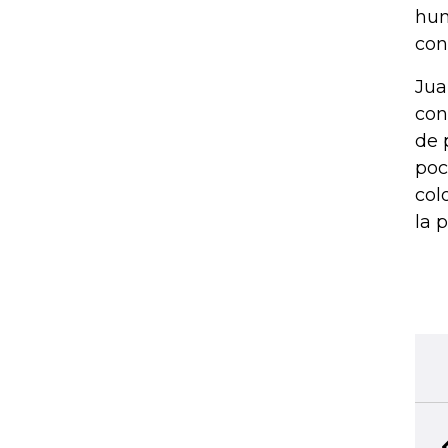
hum
con
Jua
con
de 
poc
col
la p