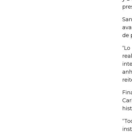
pre
San
ava
de 
“Lo
rea
int
anh
rei
Fin
Car
his
“To
ins