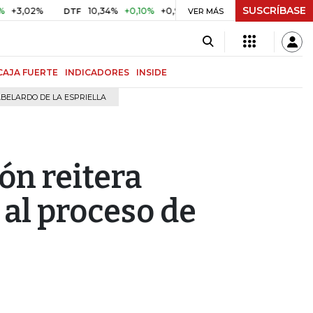
SUSCRÍBASE
2%
10,34%
+0,10%
+0,98%
$ 416,91
+$ 0,05
+0,01%
DTF
UVR
VER MÁS
CAJA FUERTE
INDICADORES
INSIDE
BELARDO DE LA ESPRIELLA
ón reitera
 al proceso de