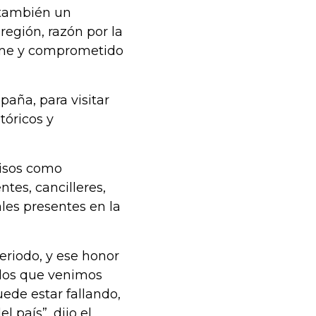
 también un
región, razón por la
irme y comprometido
paña, para visitar
tóricos y
misos como
tes, cancilleres,
les presentes en la
eriodo, y ese honor
dos que venimos
uede estar fallando,
 país”, dijo el