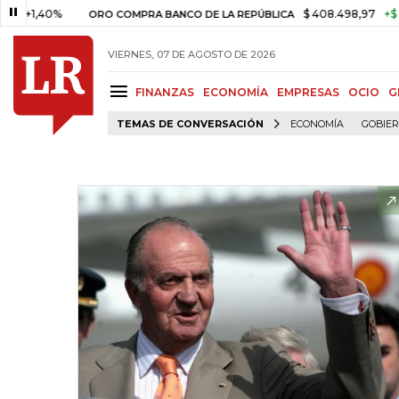
40%
$ 408.498,97
+$ 8.753,81
ORO COMPRA BANCO DE LA REPÚBLICA
VIERNES, 07 DE AGOSTO DE 2026
FINANZAS
ECONOMÍA
EMPRESAS
OCIO
G
TEMAS DE CONVERSACIÓN
ECONOMÍA
GOBIE