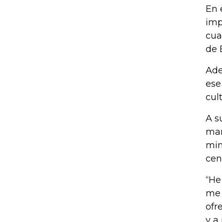
En 
imp
cua
de 
Ade
ese
cul
A s
man
min
cen
“He
me 
ofr
y a