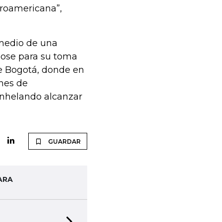
eroamericana”,
 medio de una
dose para su toma
de Bogotá, donde en
ones de
nhelando alcanzar
GUARDAR
ARA