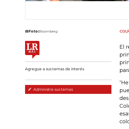
Foto:
Bloomberg
COL
El 
pri
pri
Agregue a sus temas de interés
par
“He
Administre sus temas
pue
des
Col
esa
col