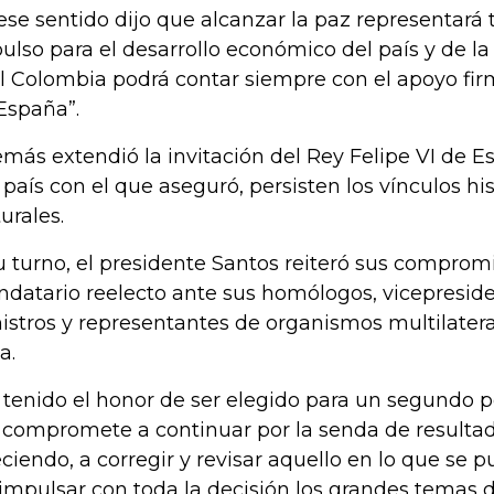
ese sentido dijo que alcanzar la paz representará
ulso para el desarrollo económico del país y de la 
l Colombia podrá contar siempre con el apoyo f
España”.
más extendió la invitación del Rey Felipe VI de Es
 país con el que aseguró, persisten los vínculos his
turales.
u turno, el presidente Santos reiteró sus compro
datario reelecto ante sus homólogos, vicepresiden
istros y representantes de organismos multilatera
a.
 tenido el honor de ser elegido para un segundo p
compromete a continuar por la senda de resulta
eciendo, a corregir y revisar aquello en lo que se p
 impulsar con toda la decisión los grandes temas del