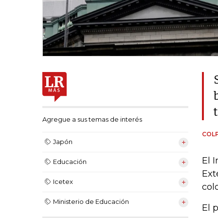
Agregue a sus temas de interés
COL
Japón
El 
Educación
Ext
Icetex
col
Ministerio de Educación
El 