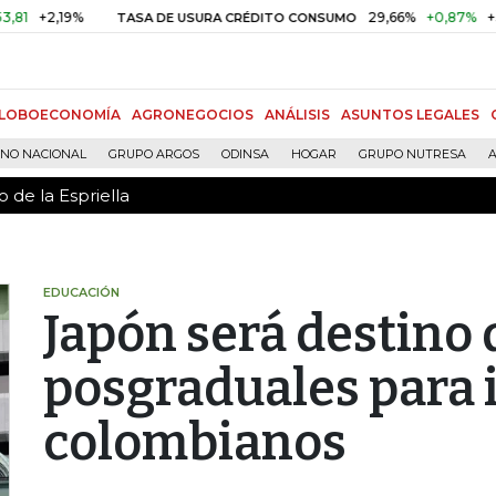
 de la Espriella
,19%
29,66%
+0,87%
+3,02%
TASA DE USURA CRÉDITO CONSUMO
LOBOECONOMÍA
AGRONEGOCIOS
ANÁLISIS
ASUNTOS LEGALES
RNO NACIONAL
GRUPO ARGOS
ODINSA
HOGAR
GRUPO NUTRESA
A
 de la Espriella
EDUCACIÓN
Japón será destino 
posgraduales para 
colombianos