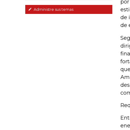
por
est
Administre sus temas
de 
de 
Seg
dir
fin
for
que
Amb
des
com
Req
Ent
ene