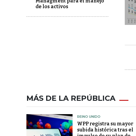
Managment para el manejo
de los activos
MÁS DE LA REPÚBLICA
REINO UNIDO
WPP registra su mayor
subida histórica tras el
impulso de su plan de