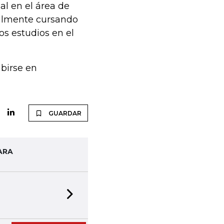
al en el área de
ualmente cursando
s estudios en el
birse en
GUARDAR
ARA
Next slide