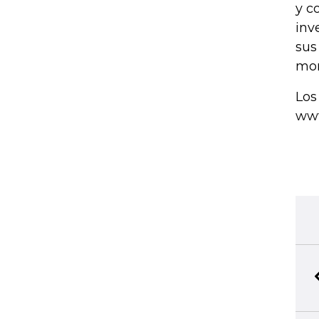
y c
inv
sus
mom
Los
www