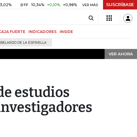
SUSCRÍBASE
VER AHORA
10,34%
+0,10%
+0,98%
$ 416,91
+$ 0,05
+0,01%
DTF
UVR
VER MÁS
CAJA FUERTE
INDICADORES
INSIDE
BELARDO DE LA ESPRIELLA
VER AHORA
de estudios
investigadores