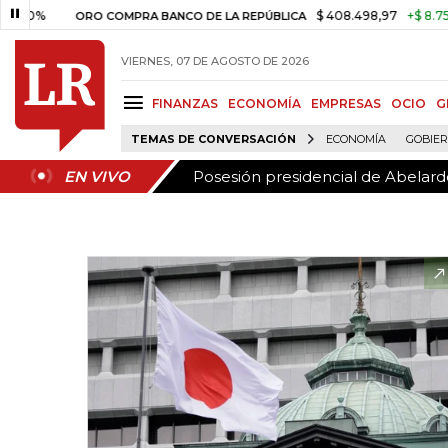
Posesión presidencial de Abelardo
EN VIVO
$ 408.498,97
+$ 8.753,81
+2
ORO COMPRA BANCO DE LA REPÚBLICA
VIERNES, 07 DE AGOSTO DE 2026
FINANZAS
ECONOMÍA
EMPRESAS
OCIO
G
TEMAS DE CONVERSACIÓN
ECONOMÍA
GOBIE
Posesión presidencial de Abelardo
EN VIVO