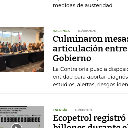
medidas de austeridad
HACIENDA
03/08/2026
Culminaron mesas
articulación entre
Gobierno
La Contraloría puso a disposi
entidad para aportar diagnóst
estudios, alertas, riesgos ide
ENERGÍA
03/08/2026
Ecopetrol registró 
billones durante e