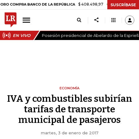
$ 408.498,97
+$ 8.753,81
+2,19%
OMPRA BANCO DE LA REPÚBLICA
SUSCRÍBASE
EN VIVO
Posesión presidencial de Abelardo de la Espriell
ECONOMÍA
IVA y combustibles subirían
tarifas de transporte
municipal de pasajeros
martes, 3 de enero de 2017