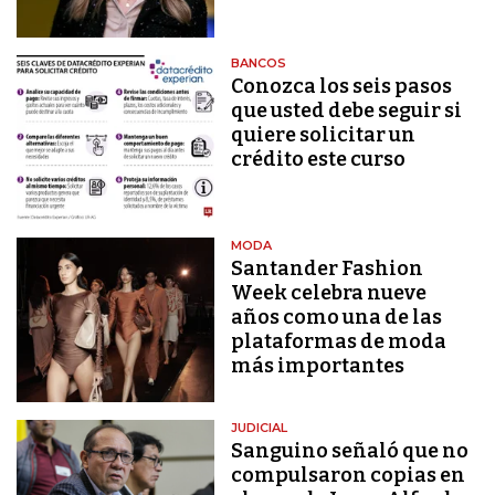
BANCOS
Conozca los seis pasos
que usted debe seguir si
quiere solicitar un
crédito este curso
MODA
Santander Fashion
Week celebra nueve
años como una de las
plataformas de moda
más importantes
JUDICIAL
Sanguino señaló que no
compulsaron copias en