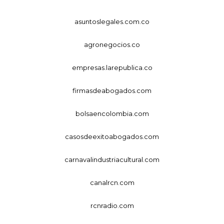
asuntoslegales.com.co
agronegocios.co
empresas.larepublica.co
firmasdeabogados.com
bolsaencolombia.com
casosdeexitoabogados.com
carnavalindustriacultural.com
canalrcn.com
rcnradio.com