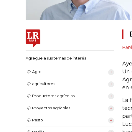
MARÍ
Agregue a sus temas de interés
Aye
Un 
Agro
Agr
agricultores
en e
Productores agrícolas
La 
tec
Proyectos agrícolas
par
Pasto
Luc