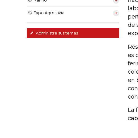
hac
Nariño
lab
Expo Agrosavia
per
de 
exp
Administre sus temas
Res
es 
fer
col
en 
con
con
La 
cab