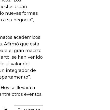
icos. “Los
uestos están
do nuevas formas
 a su negocio”,
ormatos académicos
a. Afirmó que esta
para el gran macizo
rto, se han venido
o el valor del
un integrador de
epartamento”.
 Hoy se llevará a
entre otros eventos.
GUARDAR