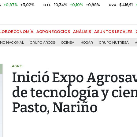
7%
+3,02%
10,34%
+0,10%
+0,98%
$ 416,91
+$ 0,05
DTF
UVR
LOBOECONOMÍA
AGRONEGOCIOS
ANÁLISIS
ASUNTOS LEGALES
RNO NACIONAL
GRUPO ARGOS
ODINSA
HOGAR
GRUPO NUTRESA
A
AGRO
Inició Expo Agrosavi
de tecnología y cie
Pasto, Nariño