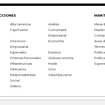
CCIONES
MANT
Alta Gerencia
Análisis
Mesa d
Caja Fuerte
Comunidad
Nuestr
Empresarial
Contác
Directorio
Economía
Aviso 
Empresarial
Términ
Especiales
Eventos
Políti
Finanzas Personales
Globoeconomía
Polític
Infraestructura
Inside
Superi
Obituarios
Ocio
Responsabilidad
Salud Ejecutiva
Social
Videos