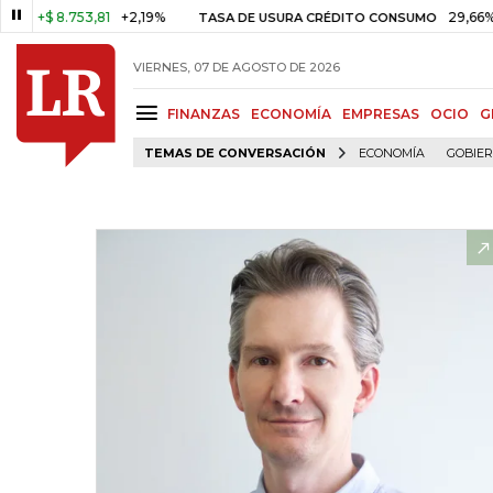
$ 8.753,81
+2,19%
29,66%
+0,8
TASA DE USURA CRÉDITO CONSUMO
VIERNES, 07 DE AGOSTO DE 2026
FINANZAS
ECONOMÍA
EMPRESAS
OCIO
G
TEMAS DE CONVERSACIÓN
ECONOMÍA
GOBIE