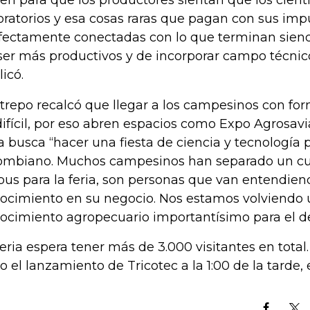
en para que los productores sientan que los científ
oratorios y esa cosas raras que pagan con sus imp
fectamente conectadas con lo que terminan sien
ser más productivos y de incorporar campo técnico
licó.
trepo recalcó que llegar a los campesinos con f
difícil, por eso abren espacios como Expo Agrosavi
ia busca “hacer una fiesta de ciencia y tecnología 
ombiano. Muchos campesinos han separado un cua
bus para la feria, son personas que van entendiend
ocimiento en su negocio. Nos estamos volviendo 
ocimiento agropecuario importantísimo para el d
feria espera tener más de 3.000 visitantes en total.
o el lanzamiento de Tricotec a la 1:00 de la tarde, 