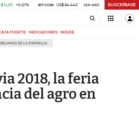
SUSCRÍBASE
+0,01%
US$ 64.442,80
-US$ 525,60
-0,81%
$ 3.
BITCOIN
VER MÁS
TRM
CAJA FUERTE
INDICADORES
INSIDE
BELARDO DE LA ESPRIELLA
a 2018, la feria
ncia del agro en