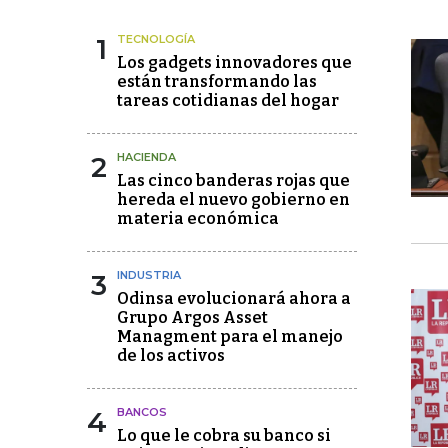
1
TECNOLOGÍA
Los gadgets innovadores que
están transformando las
tareas cotidianas del hogar
2
HACIENDA
Las cinco banderas rojas que
hereda el nuevo gobierno en
materia económica
3
INDUSTRIA
Odinsa evolucionará ahora a
Grupo Argos Asset
Managment para el manejo
de los activos
4
BANCOS
Lo que le cobra su banco si