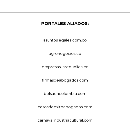
PORTALES ALIADOS:
asuntoslegales.com.co
agronegocios.co
empresas.larepublica.co
firmasdeabogados.com
bolsaencolombia.com
casosdeexitoabogados.com
carnavalindustriacultural.com