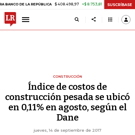
$ 408.498,97
+$ 8.753,81
+2,19%
 DE LA REPÚBLICA
TASA DE US
SUSCRÍBASE
CONSTRUCCIÓN
Índice de costos de
construcción pesada se ubicó
en 0,11% en agosto, según el
Dane
jueves, 14 de septiembre de 2017