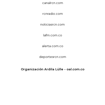
canalrcn.com
rcnradio.com
noticiasrcn.com
lafm.com.co
alerta.com.co
deportesrcn.com
Organización Ardila Lülle - oal.com.co