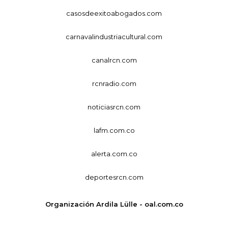
casosdeexitoabogados.com
carnavalindustriacultural.com
canalrcn.com
rcnradio.com
noticiasrcn.com
lafm.com.co
alerta.com.co
deportesrcn.com
Organización Ardila Lülle - oal.com.co