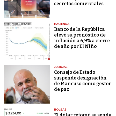
secretos comerciales
HACIENDA
Banco de la República
elevó su pronóstico de
inflación a 6,9% a cierre
de año por El Niño
JUDICIAL
Consejo de Estado
suspende designación
de Mancuso como gestor
de paz
BOLSAS
El dólar retomó su senda