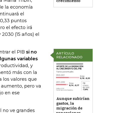
a María Tribín,
crecimiento
 de la economía
ntinuará el
 0,33 puntos
o el efecto irá
2030 (15 años) el
trar el PIB
si no
ARTÍCULO
RELACIONADO
lgunas variables
oductividad, y
mentó más con la
a los valores que
n aumento, pero va
jo en ese
Aunque subirían
gastos, la
migración de
l no ve grandes