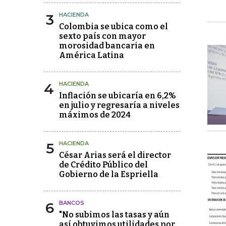
3
HACIENDA
Colombia se ubica como el
sexto país con mayor
morosidad bancaria en
América Latina
4
HACIENDA
Inflación se ubicaría en 6,2%
en julio y regresaría a niveles
máximos de 2024
5
HACIENDA
César Arias será el director
de Crédito Público del
Gobierno de la Espriella
6
BANCOS
"No subimos las tasas y aún
así obtuvimos utilidades por