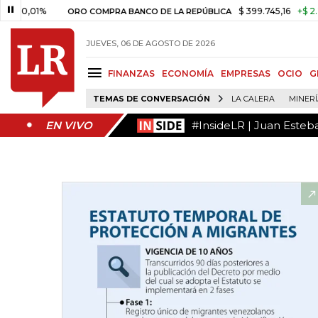
#InsideLR | Juan Esteb
EN VIVO
1%
$ 399.745,16
+$ 2.295,71
ORO COMPRA BANCO DE LA REPÚBLICA
JUEVES, 06 DE AGOSTO DE 2026
FINANZAS
ECONOMÍA
EMPRESAS
OCIO
G
TEMAS DE CONVERSACIÓN
LA CALERA
MINER
#InsideLR | Juan Esteb
EN VIVO