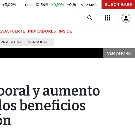
SUSCRÍBASE
VER AHORA
10,34%
+0,10%
+0,98%
$ 416,86
+$ 0,05
+0,01%
DTF
UVR
VER MÁS
CAJA FUERTE
INDICADORES
INSIDE
RICA LATINA
MOROSIDAD
VER AHORA
aboral y aumento
los beneficios
ón