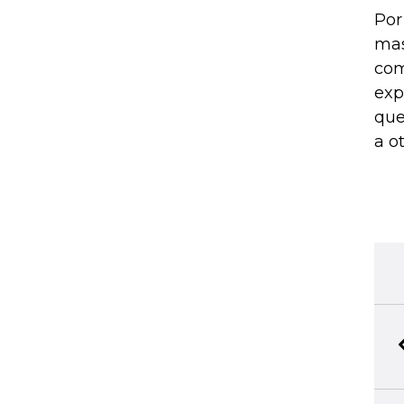
Por
mas
com
exp
que
a ot