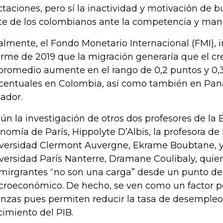
ctaciones, pero sí la inactividad y motivación de 
te de los colombianos ante la competencia y mano
almente, el Fondo Monetario Internacional (FMI), 
orme de 2019 que la migración generaría que el cr
promedio aumente en el rango de 0,2 puntos y 0,
centuales en Colombia, así como también en Pana
ador.
ún la investigación de otros dos profesores de la 
nomía de París, Hippolyte D’Albis, la profesora d
versidad Clermont Auvergne, Ekrame Boubtane, y 
versidad París Nanterre, Dramane Coulibaly, quiene
 mirgrantes “no son una carga” desde un punto de 
roeconómico. De hecho, se ven como un factor pos
anzas pues permiten reducir la tasa de desempleo 
cimiento del PIB.