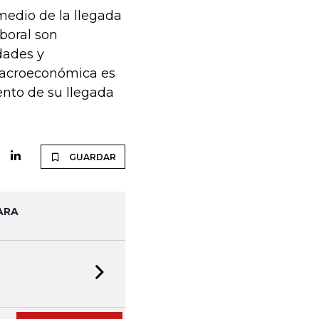
medio de la llegada
boral son
dades y
macroeconómica es
nto de su llegada
GUARDAR
ARA
Next slide