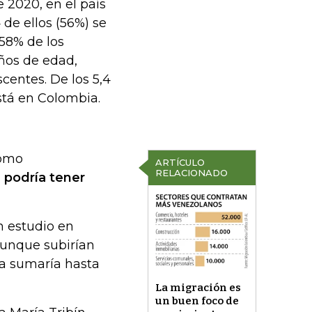
 2020, en el país
 de ellos (56%) se
 58% de los
años de edad,
centes. De los 5,4
stá en Colombia.
como
ARTÍCULO
RELACIONADO
a podría tener
n estudio en
aunque subirían
ta sumaría hasta
La migración es
un buen foco de