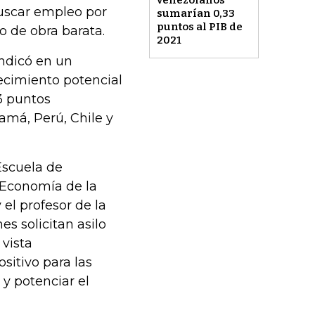
venezolanos
buscar empleo por
sumarían 0,33
puntos al PIB de
 de obra barata.
2021
indicó en un
ecimiento potencial
3 puntos
má, Perú, Chile y
Escuela de
e Economía de la
el profesor de la
s solicitan asilo
vista
itivo para las
y potenciar el