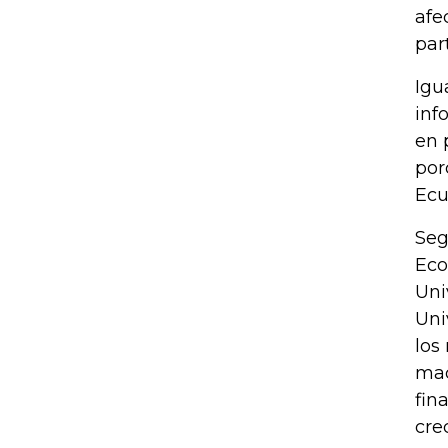
afe
par
Igu
inf
en 
por
Ecu
Seg
Eco
Uni
Uni
los
mac
fin
cre