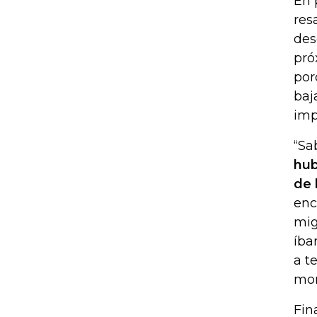
En 
res
des
pró
por
baj
imp
“Sa
hub
de 
enc
mig
íba
a t
mo
Fin