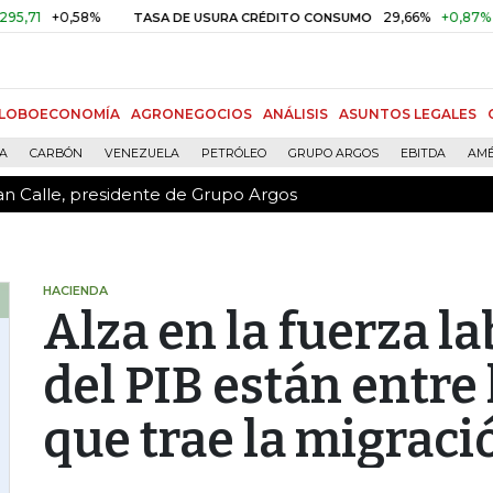
an Calle, presidente de Grupo Argos
+0,58%
29,66%
+0,87%
+3,02%
TASA DE USURA CRÉDITO CONSUMO
LOBOECONOMÍA
AGRONEGOCIOS
ANÁLISIS
ASUNTOS LEGALES
ÍA
CARBÓN
VENEZUELA
PETRÓLEO
GRUPO ARGOS
EBITDA
AMÉ
an Calle, presidente de Grupo Argos
HACIENDA
Alza en la fuerza l
del PIB están entre 
que trae la migraci