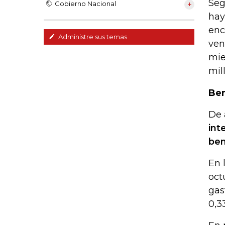
Seg
Gobierno Nacional
hay
enc
Administre sus temas
ven
mie
mil
Ben
De 
int
ben
En 
oct
gas
0,3