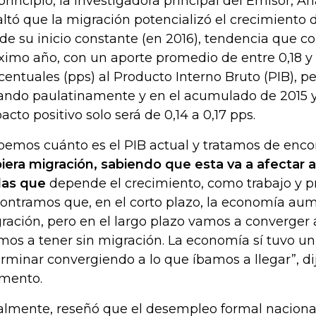
principio, la investigadora principal del Emisor, An
altó que la migración potencializó el crecimiento
de su inicio constante (en 2016), tendencia que co
ximo año, con un aporte promedio de entre 0,18 y
centuales (pps) al Producto Interno Bruto (PIB), per
ando paulatinamente y en el acumulado de 2015 y 
acto positivo solo será de 0,14 a 0,17 pps.
bemos cuánto es el PIB actual y tratamos de encon
iera migración, sabiendo que esta va a afectar a
las que
depende el crecimiento, como trabajo y pr
ontramos que, en el corto plazo, la economía au
ración, pero en el largo plazo vamos a converger 
mos a tener sin migración. La economía sí tuvo u
erminar convergiendo a lo que íbamos a llegar”, di
mento.
almente, reseñó que el desempleo formal naciona