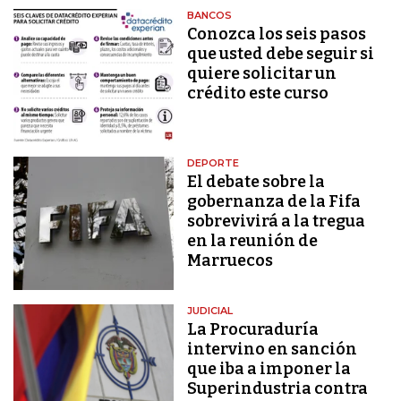
BANCOS
Conozca los seis pasos
que usted debe seguir si
quiere solicitar un
crédito este curso
DEPORTE
El debate sobre la
gobernanza de la Fifa
sobrevivirá a la tregua
en la reunión de
Marruecos
JUDICIAL
La Procuraduría
intervino en sanción
que iba a imponer la
Superindustria contra