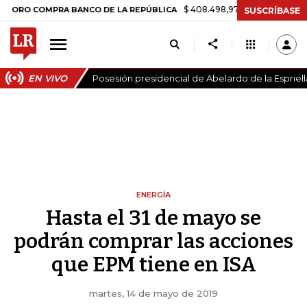
$ 408.498,97
+$ 8.753,81
+2,19%
COMPRA BANCO DE LA REPÚBLICA
SUSCRÍBASE
EN VIVO
Posesión presidencial de Abelardo de la Espriell
ENERGÍA
Hasta el 31 de mayo se
podrán comprar las acciones
que EPM tiene en ISA
martes, 14 de mayo de 2019