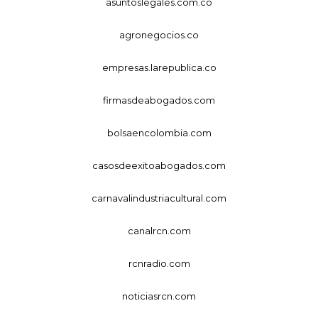
asuntoslegales.com.co
agronegocios.co
empresas.larepublica.co
firmasdeabogados.com
bolsaencolombia.com
casosdeexitoabogados.com
carnavalindustriacultural.com
canalrcn.com
rcnradio.com
noticiasrcn.com