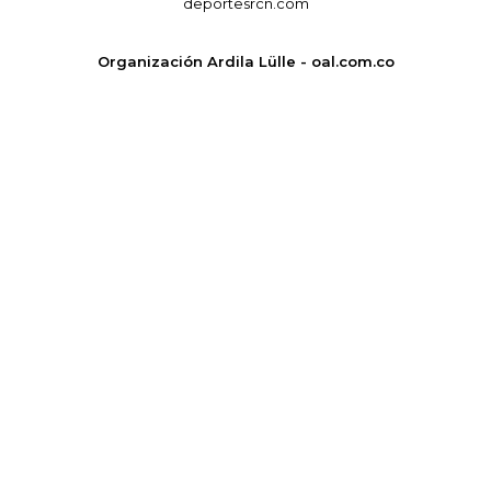
deportesrcn.com
Organización Ardila Lülle - oal.com.co