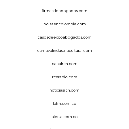
firmasdeabogados.com
bolsaencolombia.com
casosdeexitoabogados.com
carnavalindustriacultural.com
canalrcn.com
rcnradio.com
noticiasrcn.com
lafm.com.co
alerta.com.co