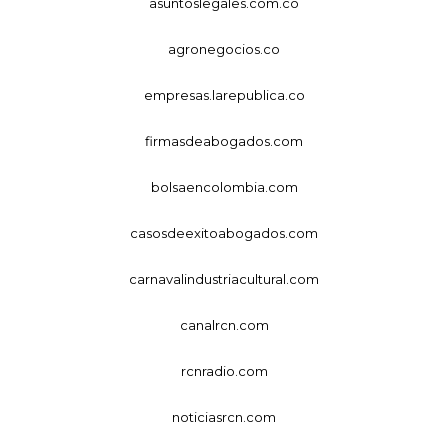
asuntoslegales.com.co
agronegocios.co
empresas.larepublica.co
firmasdeabogados.com
bolsaencolombia.com
casosdeexitoabogados.com
carnavalindustriacultural.com
canalrcn.com
rcnradio.com
noticiasrcn.com