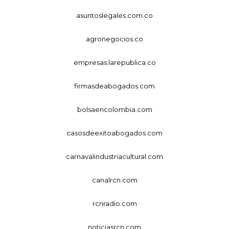
asuntoslegales.com.co
agronegocios.co
empresas.larepublica.co
firmasdeabogados.com
bolsaencolombia.com
casosdeexitoabogados.com
carnavalindustriacultural.com
canalrcn.com
rcnradio.com
noticiasrcn.com