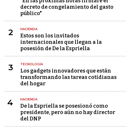
"En las próximas horas firmaré el
decreto de congelamiento del gasto
público"
HACIENDA
2
Estos son los invitados
internacionales que llegan a la
posesión de De la Espriella
TECNOLOGÍA
3
Los gadgets innovadores que están
transformando las tareas cotidianas
del hogar
HACIENDA
4
De la Espriella se posesionó como
presidente, pero aún no hay director
del DNP