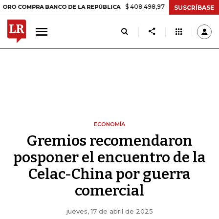
$ 408.498,97
+$ 8.753,81
+2,19%
MPRA BANCO DE LA REPÚBLICA
T
SUSCRÍBASE
ECONOMÍA
Gremios recomendaron
posponer el encuentro de la
Celac-China por guerra
comercial
jueves, 17 de abril de 2025