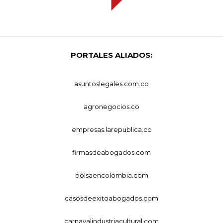
PORTALES ALIADOS:
asuntoslegales.com.co
agronegocios.co
empresas.larepublica.co
firmasdeabogados.com
bolsaencolombia.com
casosdeexitoabogados.com
carnavalindustriacultural.com