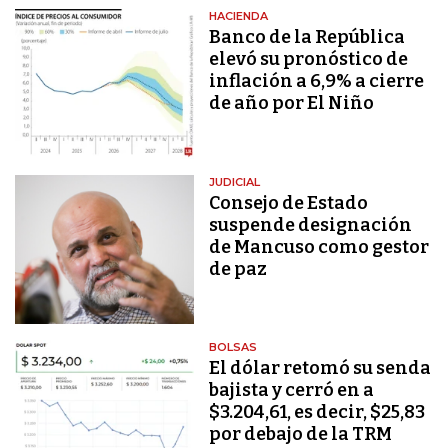
HACIENDA
Banco de la República
elevó su pronóstico de
inflación a 6,9% a cierre
de año por El Niño
JUDICIAL
Consejo de Estado
suspende designación
de Mancuso como gestor
de paz
BOLSAS
El dólar retomó su senda
bajista y cerró en a
$3.204,61, es decir, $25,83
por debajo de la TRM