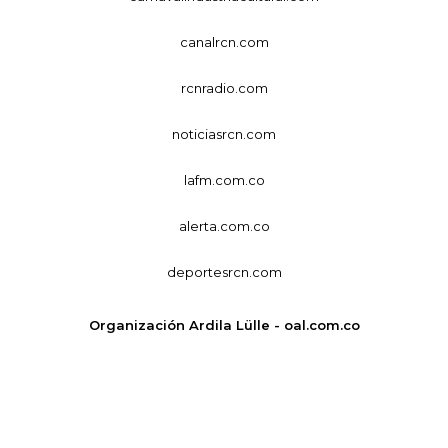
canalrcn.com
rcnradio.com
noticiasrcn.com
lafm.com.co
alerta.com.co
deportesrcn.com
Organización Ardila Lülle - oal.com.co