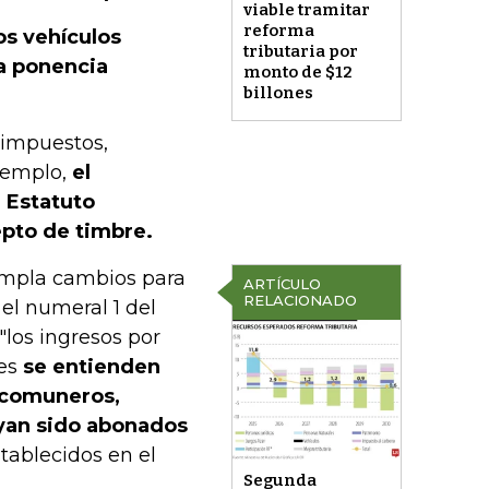
viable tramitar
reforma
os vehículos
tributaria por
la ponencia
monto de $12
billones
 impuestos,
jemplo,
el
l Estatuto
epto de timbre.
mpla cambios para
ARTÍCULO
RELACIONADO
el numeral 1 del
"l
os ingresos por
des
se
entienden
, comuneros,
ayan sido abonados
tablecidos en el
Segunda