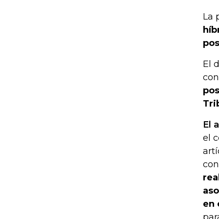
La 
híb
pos
El 
con
pos
Tri
El 
el 
art
con
rea
aso
en 
par