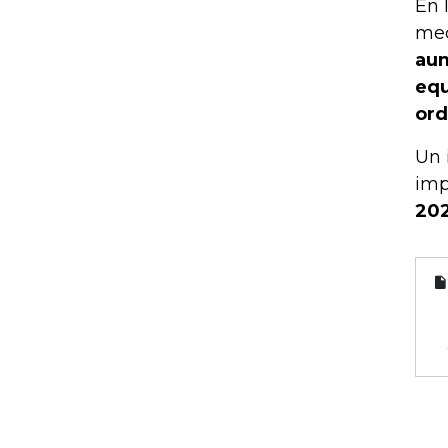
En 
mec
aum
equ
ord
Un 
imp
202