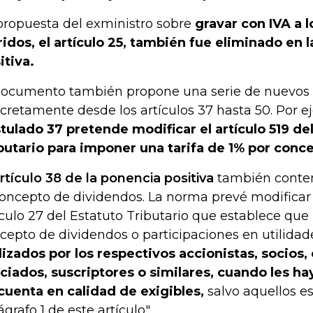
propuesta del exministro sobre
gravar con IVA a l
ridos, el artículo 25, también fue eliminado en 
itiva.
documento también propone una serie de nuevos
cretamente desde los artículos 37 hasta 50. Por e
tulado 37 pretende modificar el artículo 519 de
butario para imponer una tarifa de 1% por conc
artículo 38 de la ponencia positiva
también conte
concepto de dividendos. La norma prevé modificar 
ículo 27 del Estatuto Tributario que establece que 
cepto de dividendos o participaciones en utilida
lizados por los respectivos accionistas, socios
ciados, suscriptores o similares, cuando les h
cuenta en calidad de exigibles,
salvo aquellos es
ágrafo 1 de este artículo".