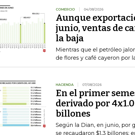
COMERCIO
04/08/2026
Aunque exportacio
junio, ventas de ca
la baja
Mientras que el petróleo jalon
de flores y café cayeron por 
HACIENDA
07/08/2026
En el primer semes
derivado por 4x1.
billones
Según la Dian, en junio, por
se recaudaron $1,3 billones;