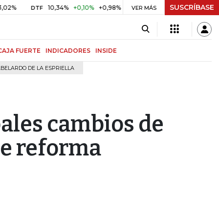
SUSCRÍBASE
10,34%
+0,10%
+0,98%
$ 416,96
+$ 0,05
+0,01%
DTF
UVR
VER MÁS
CAJA FUERTE
INDICADORES
INSIDE
BELARDO DE LA ESPRIELLA
pales cambios de
de reforma