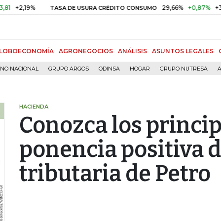
19%
29,66%
+0,87%
+3,02%
TASA DE USURA CRÉDITO CONSUMO
LOBOECONOMÍA
AGRONEGOCIOS
ANÁLISIS
ASUNTOS LEGALES
RNO NACIONAL
GRUPO ARGOS
ODINSA
HOGAR
GRUPO NUTRESA
A
HACIENDA
Conozca los princi
ponencia positiva 
tributaria de Petro