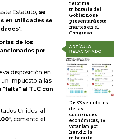
reforma
tributaria del
este Estatuto,
se
Gobierno se
s en utilidades se
presentará este
martes en el
lidades
"..
Congreso
orias de los
ARTÍCULO
 sancionados por
RELACIONADO
ueva disposición en
r un impuesto
a las
"falta" al TLC con
De 33 senadores
de las
Estados Unidos,
al
comisiones
200
", comentó el
económicas, 18
votarían por
hundir la
tributaria