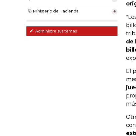
ori
Ministerio de Hacienda
"Lo
bil
Administre sus temas
tri
de 
bil
exp
El 
mes
jue
pro
más
Otr
con
ext