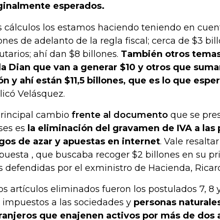
ginalmente esperados.
s cálculos los estamos haciendo teniendo en cuen
lones de adelanto de la regla fiscal; cerca de $3 bi
butarios; ahí dan $8 billones.
También otros temas
la Dian que van a generar $10 y otros que suma
lón y ahí están $11,5 billones, que es lo que es
licó Velásquez.
principal cambio
frente al documento
que se pres
es es
la eliminación del gravamen de IVA a las
gos de azar y apuestas en internet
. Vale resalta
puesta , que buscaba recoger $2 billones en su pri
 defendidas por el exministro de Hacienda, Ricard
os artículos eliminados fueron los postulados 7, 8 
 impuestos a las sociedades y
personas naturale
ranjeros que enajenen activos por más de dos a