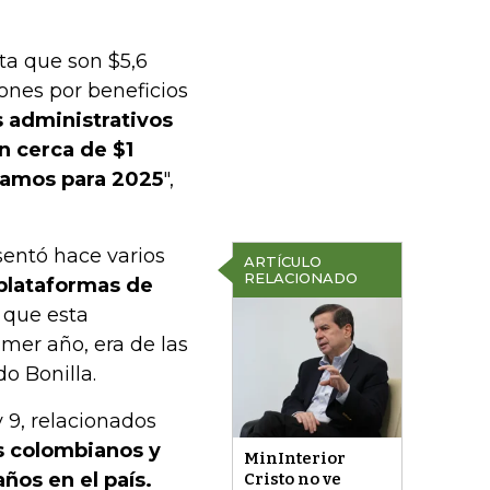
ta que son $5,6
llones por beneficios
 administrativos
n cerca de $1
peramos para 2025
",
entó hace varios
ARTÍCULO
RELACIONADO
 plataformas de
r que esta
mer año, era de las
o Bonilla.
y 9, relacionados
s colombianos y
MinInterior
ños en el país.
Cristo no ve