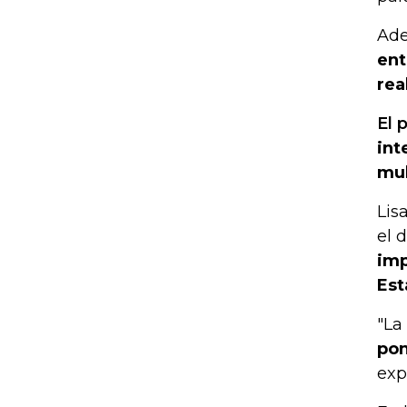
Ade
ent
rea
El 
int
mul
Lis
el 
imp
Est
"La
pon
exp