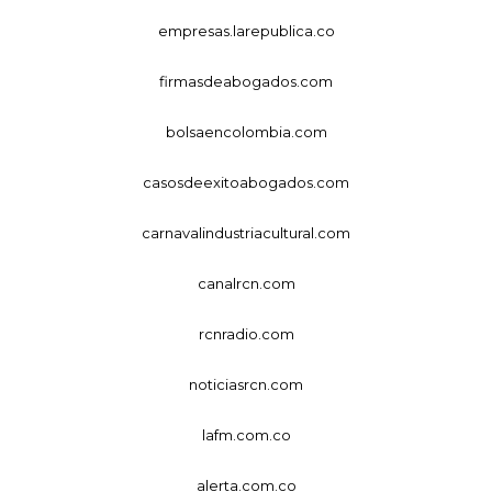
empresas.larepublica.co
firmasdeabogados.com
bolsaencolombia.com
casosdeexitoabogados.com
carnavalindustriacultural.com
canalrcn.com
rcnradio.com
noticiasrcn.com
lafm.com.co
alerta.com.co