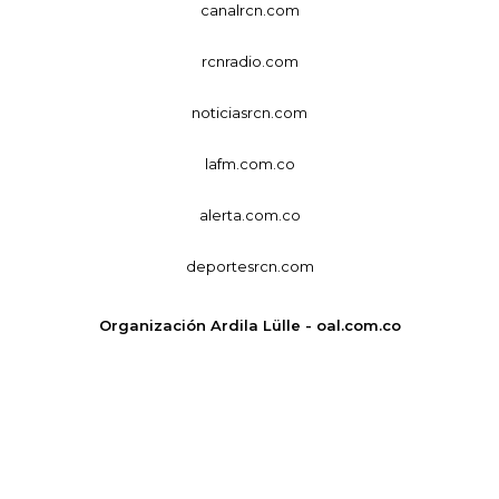
canalrcn.com
rcnradio.com
noticiasrcn.com
lafm.com.co
alerta.com.co
deportesrcn.com
Organización Ardila Lülle - oal.com.co