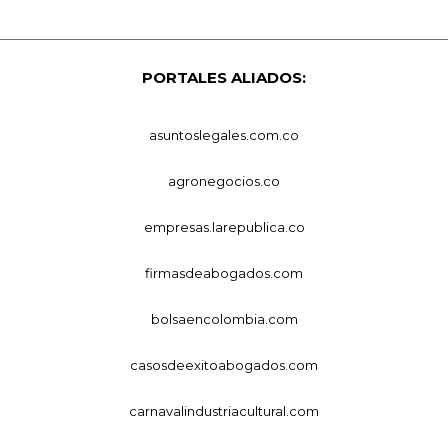
PORTALES ALIADOS:
asuntoslegales.com.co
agronegocios.co
empresas.larepublica.co
firmasdeabogados.com
bolsaencolombia.com
casosdeexitoabogados.com
carnavalindustriacultural.com