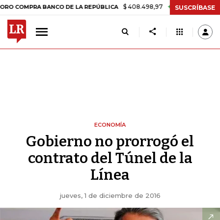
$ 408.498,97
+$ 8.753,81
+2,19%
MPRA BANCO DE LA REPÚBLICA
T
SUSCRÍBASE
ECONOMÍA
Gobierno no prorrogó el
contrato del Túnel de la
Línea
jueves, 1 de diciembre de 2016