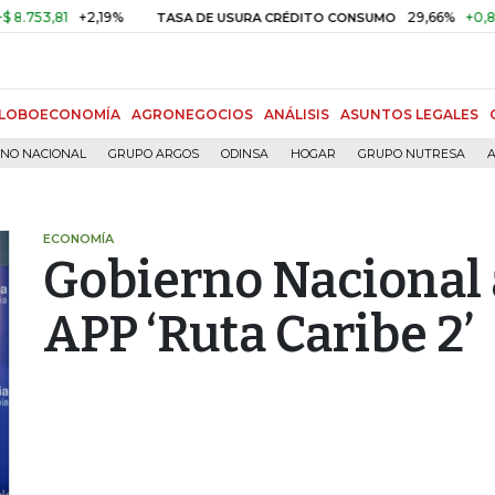
,81
+2,19%
29,66%
+0,87%
+3
TASA DE USURA CRÉDITO CONSUMO
LOBOECONOMÍA
AGRONEGOCIOS
ANÁLISIS
ASUNTOS LEGALES
RNO NACIONAL
GRUPO ARGOS
ODINSA
HOGAR
GRUPO NUTRESA
A
ECONOMÍA
Gobierno Nacional
APP ‘Ruta Caribe 2’