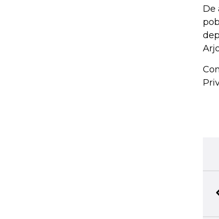
De 
pob
dep
Arj
Con
Pri