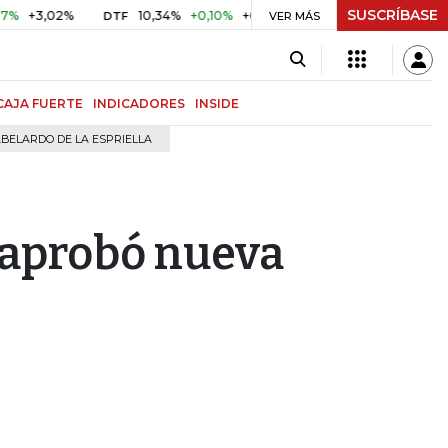
SUSCRÍBASE
,02%
10,34%
+0,10%
+0,98%
$ 416,91
+$ 0,05
+0,0
DTF
VER MÁS
UVR
CAJA FUERTE
INDICADORES
INSIDE
BELARDO DE LA ESPRIELLA
 aprobó nueva