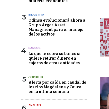
materia económica
3
INDUSTRIA
Odinsa evolucionará ahora a
Grupo Argos Asset
Managment para el manejo
de los activos
4
BANCOS
Lo que le cobra su banco si
quiere retirar dinero en
cajeros de otras entidades
5
AMBIENTE
Alerta por caída en caudal de
los ríos Magdalena y Cauca
en la última semana
6
ANÁLISIS