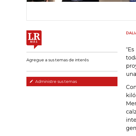
DAL
“Es
tod
Agregue a sus temas de interés
pro
una
Administre sus temas
Con
kil
Men
cal
int
gen