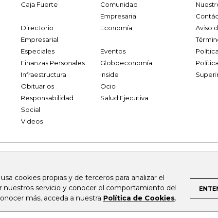
Caja Fuerte
Comunidad
Nuestr
Empresarial
Contác
Directorio
Economía
Aviso 
Empresarial
Términ
Especiales
Eventos
Políti
Finanzas Personales
Globoeconomía
Polític
Infraestructura
Inside
Superi
Obituarios
Ocio
Responsabilidad
Salud Ejecutiva
Social
Videos
.larepublica.co
firmasdeabogados.com
bolsaencolombia.com
 usa cookies propias y de terceros para analizar el
al.com
canalrcn.com
rcnradio.com
noticiasrcn.com
lafm.c
ar nuestros servicio y conocer el comportamiento del
ENTE
 conocer más, acceda a nuestra
Política de Cookies
.