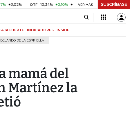
SUSCRÍBASE
,02%
10,34%
+0,10%
+0,98%
$ 416,91
+$ 0,05
+0,0
DTF
VER MÁS
UVR
CAJA FUERTE
INDICADORES
INSIDE
BELARDO DE LA ESPRIELLA
 la mamá del
n Martínez la
etió