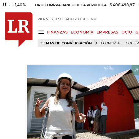
+1,40%
$ 408.498,97
+$ 8.753
ORO COMPRA BANCO DE LA REPÚBLICA
VIERNES, 07 DE AGOSTO DE 2026
FINANZAS
ECONOMÍA
EMPRESAS
OCIO
G
TEMAS DE CONVERSACIÓN
ECONOMÍA
GOBIE