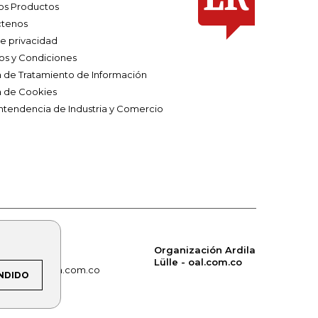
os Productos
tenos
de privacidad
os y Condiciones
ca de Tratamiento de Información
a de Cookies
ntendencia de Industria y Comercio
Organización Ardila
Lülle - oal.com.co
om.co
alerta.com.co
NDIDO