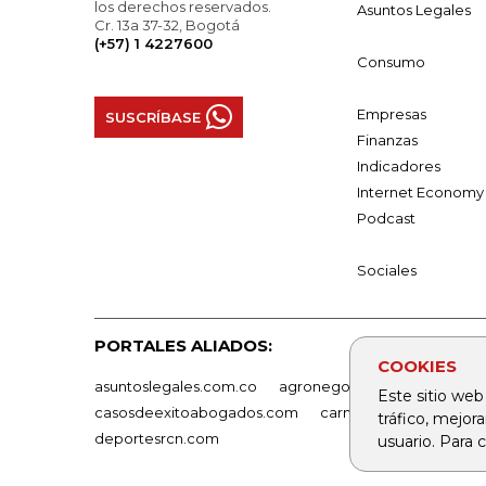
los derechos reservados.
Asuntos Legales
Cr. 13a 37-32, Bogotá
(+57) 1 4227600
Consumo
Empresas
SUSCRÍBASE
Finanzas
Indicadores
Internet Economy
Podcast
Sociales
PORTALES ALIADOS:
COOKIES
asuntoslegales.com.co
agronegocios.co
empresas
Este sitio web
casosdeexitoabogados.com
carnavalindustriacultur
tráfico, mejor
deportesrcn.com
usuario. Para