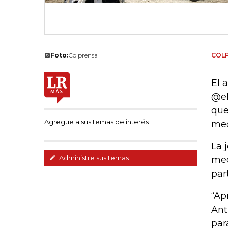
Foto:
Colprensa
COL
El 
@el
que
Agregue a sus temas de interés
med
La 
Administre sus temas
med
par
“Ap
Ant
par