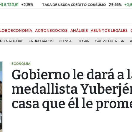
,81
+2,19%
29,66%
+0,87%
+3
TASA DE USURA CRÉDITO CONSUMO
LOBOECONOMÍA
AGRONEGOCIOS
ANÁLISIS
ASUNTOS LEGALES
RNO NACIONAL
GRUPO ARGOS
ODINSA
HOGAR
GRUPO NUTRESA
A
ECONOMÍA
Gobierno le dará a
medallista Yuberjé
casa que él le prom