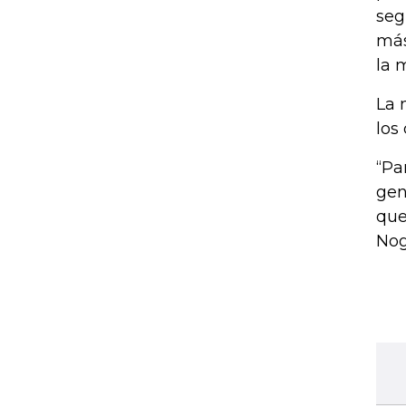
seg
más
la 
La 
los
“Pa
gen
que
Nog