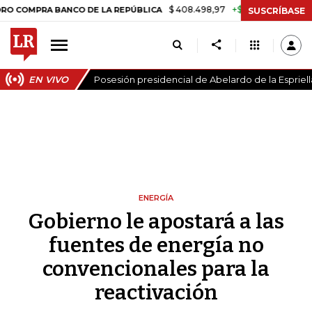
$ 408.498,97
+$ 8.753,81
+2,19%
RA BANCO DE LA REPÚBLICA
TA
SUSCRÍBASE
EN VIVO
Posesión presidencial de Abelardo de la Espriell
ENERGÍA
Gobierno le apostará a las
fuentes de energía no
convencionales para la
reactivación