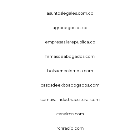
asuntoslegales.com.co
agronegocios.co
empresas.larepublica.co
firmasdeabogados.com
bolsaencolombia.com
casosdeexitoabogados.com
carnavalindustriacultural.com
canalrcn.com
rcnradio.com