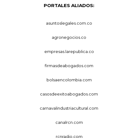
PORTALES ALIADOS:
asuntoslegales.com.co
agronegocios.co
empresas.larepublica.co
firmasdeabogados.com
bolsaencolombia.com
casosdeexitoabogados.com
carnavalindustriacultural.com
canalrcn.com
rcnradio.com