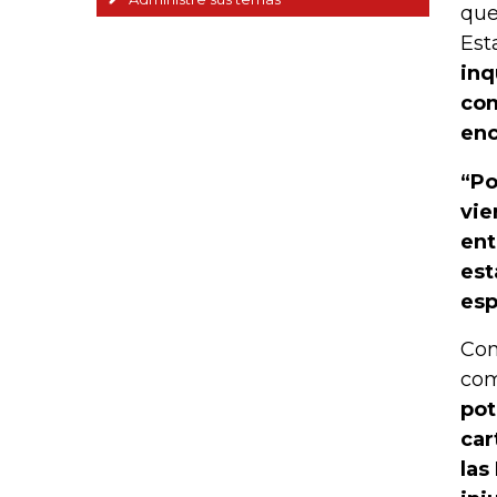
que
Est
inq
com
enc
“Po
vie
ent
est
esp
Con
com
pot
car
las