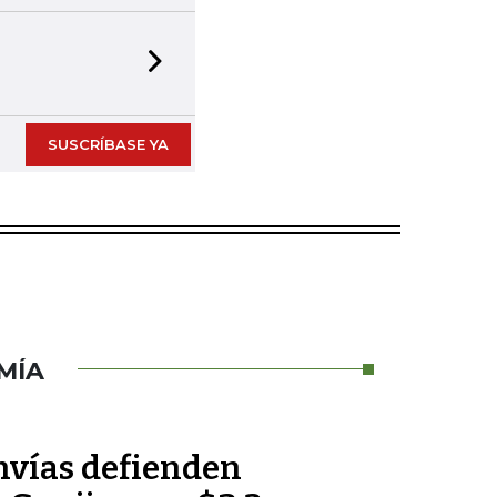
TINTA DIGITAL
6
Next slide
Acceda a nuestras publicaciones impresas e
SUSCRÍBASE YA
MÍA
nvías defienden