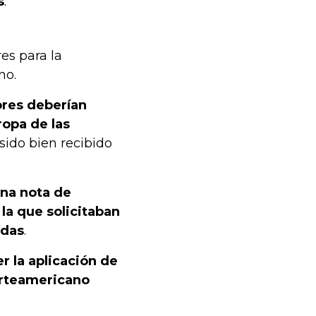
s
.
es para la
no.
ores deberían
ropa de las
sido bien recibido
una nota de
la que solicitaban
idas
.
r la aplicación de
norteamericano