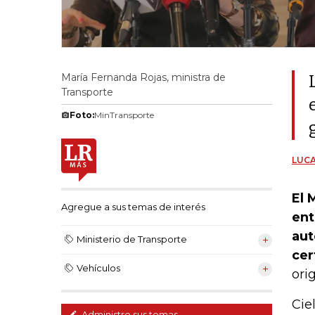
María Fernanda Rojas, ministra de
Transporte
Foto:
MinTransporte
LUCA
El 
Agregue a sus temas de interés
ent
aut
Ministerio de Transporte
cer
Vehículos
ori
Cie
Administre sus temas