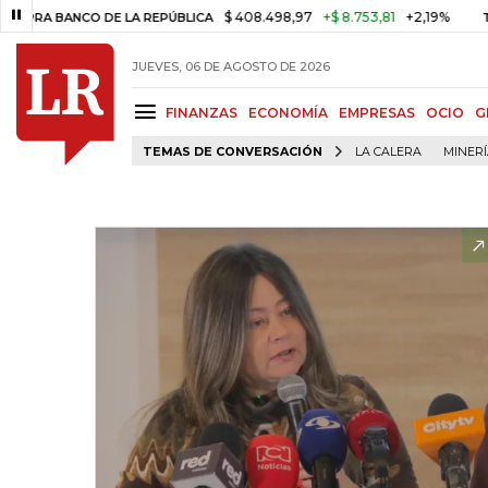
$ 408.498,97
+$ 8.753,81
+2,19%
ANCO DE LA REPÚBLICA
TASA DE
JUEVES, 06 DE AGOSTO DE 2026
FINANZAS
ECONOMÍA
EMPRESAS
OCIO
G
TEMAS DE CONVERSACIÓN
LA CALERA
MINER