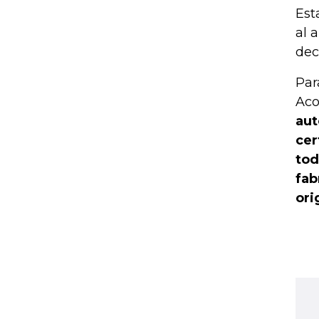
Est
al 
dec
Par
Aco
aut
cer
tod
fab
ori