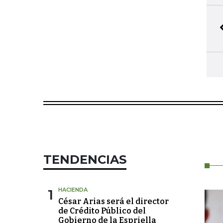
BIB
5
Selecci
TENDENCIAS
1
HACIENDA
César Arias será el director
de Crédito Público del
Gobierno de la Espriella