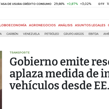
29,66%
+0,87%
+3,02%
10,34%
+
 USURA CRÉDITO CONSUMO
DTF
LOBOECONOMÍA
AGRONEGOCIOS
ANÁLISIS
ASUNTOS LEGALES
ÍA
CARBÓN
VENEZUELA
PETRÓLEO
GRUPO ARGOS
EBITDA
AMÉ
TRANSPORTE
Gobierno emite res
aplaza medida de i
vehículos desde EE