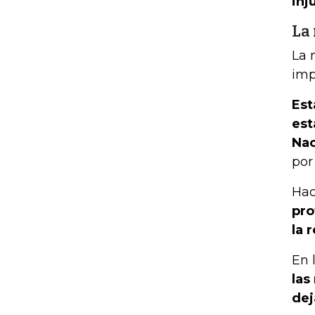
inj
La
La 
imp
Est
est
Nac
por
Hac
pro
la 
En 
las
dej