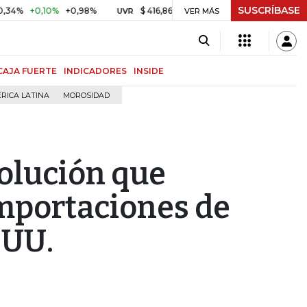
SUSCRÍBASE
0,10%
+0,98%
$ 416,86
+$ 0,05
+0,01%
US$ 64.9
UVR
VER MÁS
BITCOIN
CAJA FUERTE
INDICADORES
INSIDE
RICA LATINA
MOROSIDAD
olución que
mportaciones de
.UU.