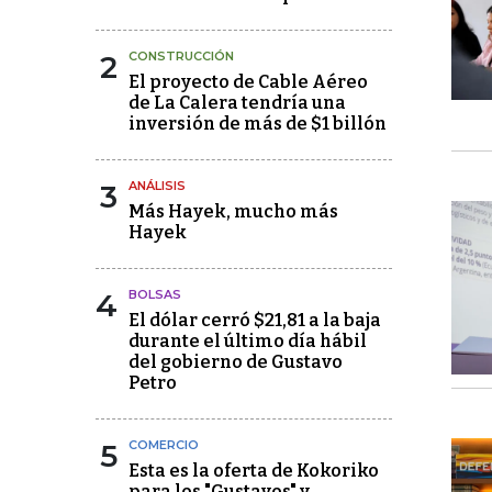
2
CONSTRUCCIÓN
El proyecto de Cable Aéreo
de La Calera tendría una
inversión de más de $1 billón
3
ANÁLISIS
Más Hayek, mucho más
Hayek
4
BOLSAS
El dólar cerró $21,81 a la baja
durante el último día hábil
del gobierno de Gustavo
Petro
5
COMERCIO
Esta es la oferta de Kokoriko
para los "Gustavos" y