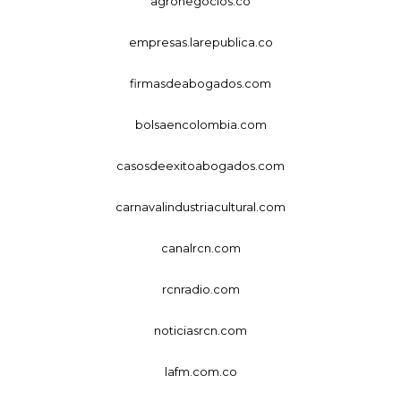
agronegocios.co
empresas.larepublica.co
firmasdeabogados.com
bolsaencolombia.com
casosdeexitoabogados.com
carnavalindustriacultural.com
canalrcn.com
rcnradio.com
noticiasrcn.com
lafm.com.co