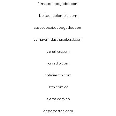
firmasdeabogados.com
bolsaencolombia.com
casosdeexitoabogados.com
carnavalindustriacultural.com
canalrcn.com
rcnradio.com
noticiasrcn.com
lafm.com.co
alerta.com.co
deportesrcn.com