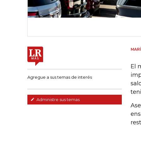
MARÍ
El 
imp
Agregue a sus temas de interés
sal
ten
Administre sus temas
Ase
ens
res