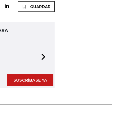
GUARDAR
ARA
Next slide
SUSCRÍBASE YA