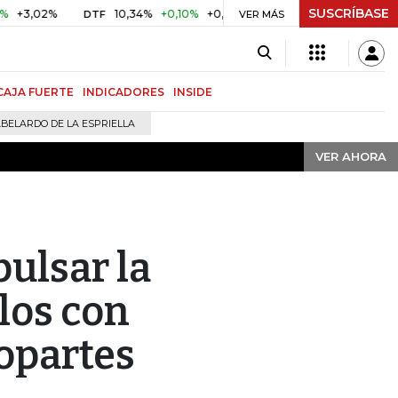
SUSCRÍBASE
VER AHORA
,02%
10,34%
+0,10%
+0,98%
$ 416,91
+$ 0,05
+0,01
DTF
UVR
VER MÁS
CAJA FUERTE
INDICADORES
INSIDE
BELARDO DE LA ESPRIELLA
VER AHORA
ulsar la
los con
opartes