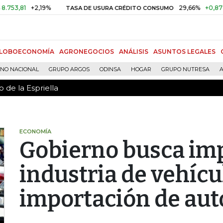
 de la Espriella
81
+2,19%
29,66%
+0,87%
+3
TASA DE USURA CRÉDITO CONSUMO
LOBOECONOMÍA
AGRONEGOCIOS
ANÁLISIS
ASUNTOS LEGALES
RNO NACIONAL
GRUPO ARGOS
ODINSA
HOGAR
GRUPO NUTRESA
A
 de la Espriella
ECONOMÍA
Gobierno busca imp
industria de vehícu
importación de aut