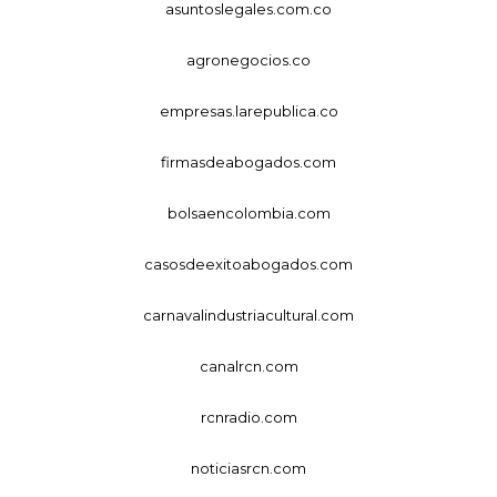
asuntoslegales.com.co
agronegocios.co
empresas.larepublica.co
firmasdeabogados.com
bolsaencolombia.com
casosdeexitoabogados.com
carnavalindustriacultural.com
canalrcn.com
rcnradio.com
noticiasrcn.com