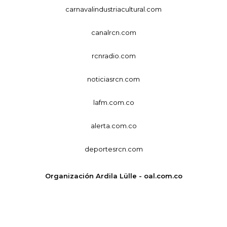
carnavalindustriacultural.com
canalrcn.com
rcnradio.com
noticiasrcn.com
lafm.com.co
alerta.com.co
deportesrcn.com
Organización Ardila Lülle - oal.com.co