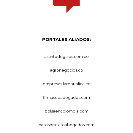
PORTALES ALIADOS:
asuntoslegales.com.co
agronegocios.co
empresas.larepublica.co
firmasdeabogados.com
bolsaencolombia.com
casosdeexitoabogados.com