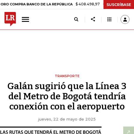
$ 408.498,97
+$ 8.753,81
+2,19%
MPRA BANCO DE LA REPÚBLICA
T
SUSCRÍBASE
TRANSPORTE
Galán sugirió que la Línea 3
del Metro de Bogotá tendría
conexión con el aeropuerto
jueves, 22 de mayo de 2025