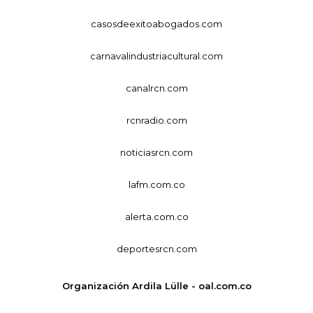
casosdeexitoabogados.com
carnavalindustriacultural.com
canalrcn.com
rcnradio.com
noticiasrcn.com
lafm.com.co
alerta.com.co
deportesrcn.com
Organización Ardila Lülle - oal.com.co