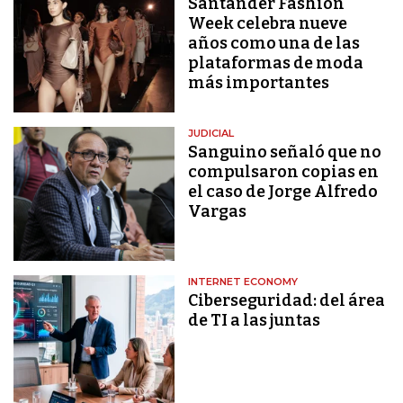
Santander Fashion
Week celebra nueve
años como una de las
plataformas de moda
más importantes
JUDICIAL
Sanguino señaló que no
compulsaron copias en
el caso de Jorge Alfredo
Vargas
INTERNET ECONOMY
Ciberseguridad: del área
de TI a las juntas