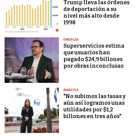
Trump lleva las órdenes
de deportación a su
nivel más alto desde
1998
ENERGÍA
Superservicios estima
que usuarios han
pagado $24,9 billones
por obras inconclusas
BANCOS
"No subimos las tasas y
aún así logramos unas
utilidades por $1,2
billones en tres años"