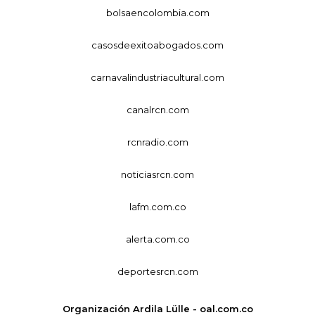
bolsaencolombia.com
casosdeexitoabogados.com
carnavalindustriacultural.com
canalrcn.com
rcnradio.com
noticiasrcn.com
lafm.com.co
alerta.com.co
deportesrcn.com
Organización Ardila Lülle - oal.com.co