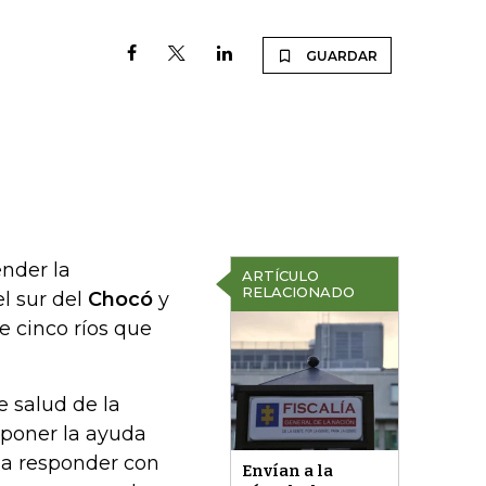
GUARDAR
ender la
ARTÍCULO
RELACIONADO
l sur del
Chocó
y
e cinco ríos que
e salud de la
sponer la ayuda
 a responder con
Envían a la