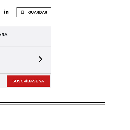
GUARDAR
ARA
Next slide
SUSCRÍBASE YA