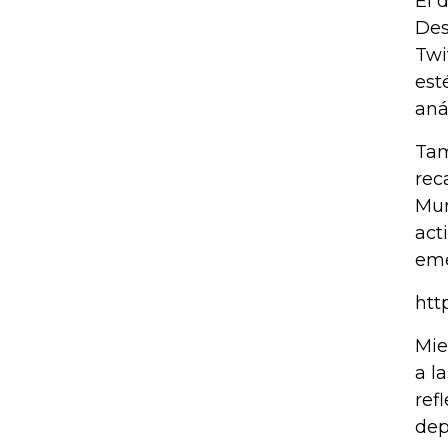
El 
Des
Twi
est
aná
Tam
rec
Mun
act
eme
htt
Mie
a l
ref
dep