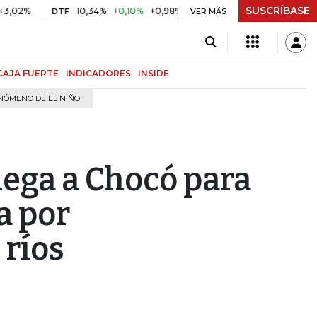
SUSCRÍBASE
10,34%
+0,10%
+0,98%
$ 416,81
+$ 0,05
+0,01%
DTF
UVR
VER MÁS
CAJA FUERTE
INDICADORES
INSIDE
NÓMENO DE EL NIÑO
lega a Chocó para
a por
 ríos