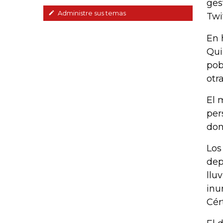
ges
Administre sus temas
Twi
En 
Qui
pob
otr
El 
per
don
Los
dep
llu
inu
Cér