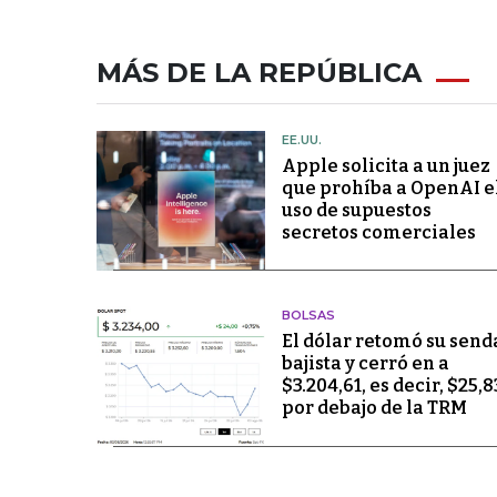
MÁS DE LA REPÚBLICA
EE.UU.
Apple solicita a un juez
que prohíba a OpenAI e
uso de supuestos
secretos comerciales
BOLSAS
El dólar retomó su send
bajista y cerró en a
$3.204,61, es decir, $25,8
por debajo de la TRM