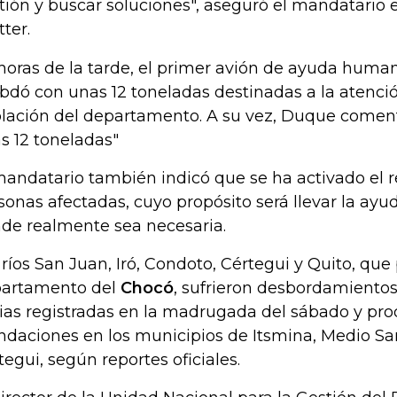
tión y buscar soluciones", aseguró el mandatario 
tter.
horas de la tarde, el primer avión de ayuda humani
bdó con unas 12 toneladas destinadas a la atenció
lación del departamento. A su vez, Duque coment
as 12 toneladas"
mandatario también indicó que se ha activado el r
sonas afectadas, cuyo propósito será llevar la ayud
de realmente sea necesaria.
 ríos San Juan, Iró, Condoto, Cértegui y Quito, que
artamento del
Chocó
, sufrieron desbordamientos
vias registradas en la madrugada del sábado y pr
ndaciones en
los municipios de Itsmina, Medio San
tegui, según reportes oficiales.