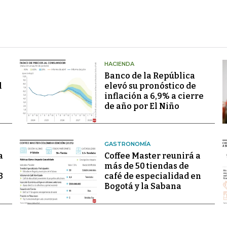
HACIENDA
Banco de la República
l
elevó su pronóstico de
inflación a 6,9% a cierre
de año por El Niño
GASTRONOMÍA
a
Coffee Master reunirá a
más de 50 tiendas de
3
café de especialidad en
Bogotá y la Sabana