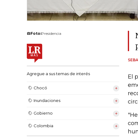
Foto:
Presidencia
SEB
Agregue a sus temas de interés
El 
eme
Chocó
rec
Inundaciones
cir
Gobierno
"He
com
Colombia
hum