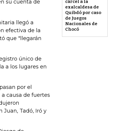
en su cuenta de
cárcel a la
exalcaldesa de
Quibdó por caso
de Juegos
taria llegó a
Nacionales de
Chocó
n efectiva de la
ó que "llegarán
egistro único de
a a los lugares en
 pasan por el
 a causa de fuertes
odujeron
 Juan, Tadó, Iró y