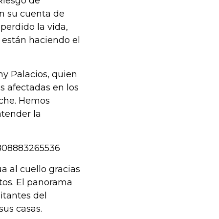
 Riesgo de
n su cuenta de
perdido la vida,
 están haciendo el
y Palacios, quien
as afectadas en los
oche. Hemos
atender la
6808883265536
a al cuello gracias
tos. El panorama
itantes del
sus casas.