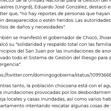
director de la Unidad Nacional para la Gestión del
astres (Ungrd), Eduardo José González, destacó e
tter que, "no hay reportes de personas que hayan 
én desaparecidos o estén heridos. Las autoridades
lisis de daños y necesidades".
bién se manifestó el gobernador de Chocó, Jhoan
alcó su "solidaridad y respaldo total con las famili
icipios del San Juan por las inundaciones de an
ivado todo el Sistema de Gestión del Riesgo para 
rgencia".
ps://twitter.com/domingogobierna/status/109936
ntras tanto, la población chocoana está con el agu
as inundaciones provocadas por los desbordamien
leja locales y casas inundadas, así como varios hab
artamento intentando rescatar algunas cosas de 