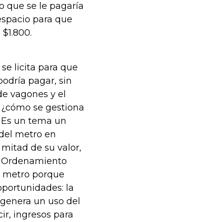
lo que se le pagaría
 espacio para que
$1.800.
 se licita para que
podría pagar, sin
 de vagones y el
, ¿cómo se gestiona
o? Es un tema un
 del metro en
 mitad de su valor,
de Ordenamiento
el metro porque
oportunidades: la
 genera un uso del
cir, ingresos para