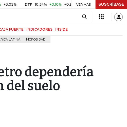
SUSCRÍBASE
2%
10,34%
+0,10%
+0,98%
$ 416,86
+$ 0,05
+0,01%
DTF
UVR
VER MÁS
CAJA FUERTE
INDICADORES
INSIDE
RICA LATINA
MOROSIDAD
etro dependería
n del suelo