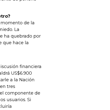
etro?
n momento de la
miedo. La
se ha quebrado por
e que hace la
iscusión financiera
valdrá US$6.900
arle a la Nación
en tres
: el componente de
los usuarios. Si
luiría