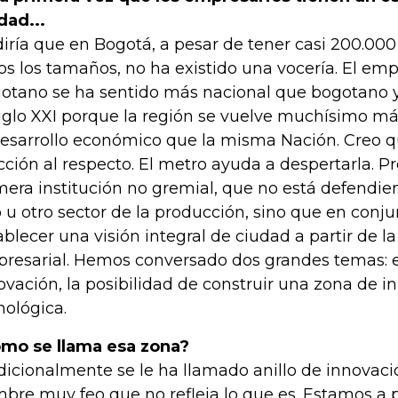
dad...
diría que en Bogotá, a pesar de tener casi 200.00
os los tamaños, no ha existido una vocería. El em
otano se ha sentido más nacional que bogotano y
siglo XXI porque la región se vuelve muchísimo m
desarrollo económico que la misma Nación. Creo 
cción al respecto. El metro ayuda a despertarla. P
mera institución no gremial, que no está defendien
 u otro sector de la producción, sino que en conj
ablecer una visión integral de ciudad a partir de l
resarial. Hemos conversado dos grandes temas: e
ovación, la posibilidad de construir una zona de i
nológica.
mo se llama esa zona?
dicionalmente se le ha llamado anillo de innovaci
bre muy feo que no refleja lo que es. Estamos a 