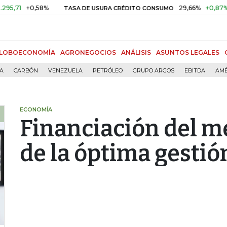
+0,58%
29,66%
+0,87%
+3,0
TASA DE USURA CRÉDITO CONSUMO
LOBOECONOMÍA
AGRONEGOCIOS
ANÁLISIS
ASUNTOS LEGALES
ÍA
CARBÓN
VENEZUELA
PETRÓLEO
GRUPO ARGOS
EBITDA
AMÉ
ECONOMÍA
Financiación del m
de la óptima gestió