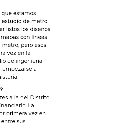
s que estamos
n estudio de metro
r listos los diseños
 mapas con líneas
 metro, pero esos
ra vez en la
io de ingeniería
ra empezarse a
istoria.
o?
s a la del Distrito.
nanciarlo. La
or primera vez en
o entre sus
.