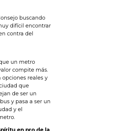
 Consejo buscando
uy difícil encontrar
en contra del
 que un metro
 valor compite más.
 opciones reales y
 ciudad que
dejan de ser un
 bus y pasa a ser un
udad y el
metro.
píritu en pro de la