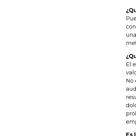
¿Qu
Pue
con
una
met
¿Qu
El 
val
No 
aud
res
dol
pro
emp
Es 