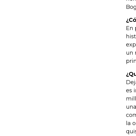
Bog
¿Có
En 
his
exp
un 
pri
¿Qu
Dej
es 
mil
una
com
la 
qui