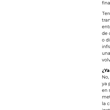
fin
Ter
tra
ent
de 
o d
inf
una
vol
¿Ya
No,
ya 
en 
met
la 