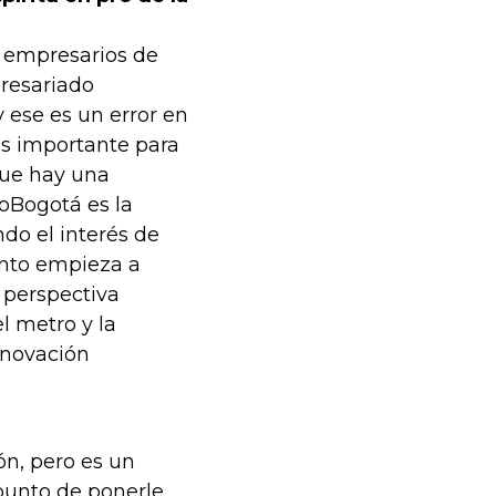
0 empresarios de
presariado
 ese es un error en
ás importante para
que hay una
roBogotá es la
do el interés de
unto empieza a
a perspectiva
l metro y la
nnovación
ón, pero es un
punto de ponerle