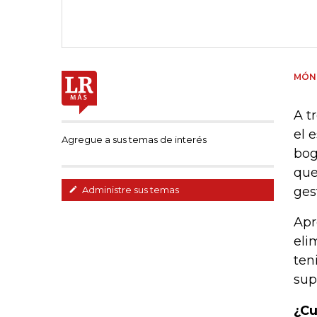
MÓNI
A t
el 
Agregue a sus temas de interés
bog
que
ges
Administre sus temas
Apr
eli
ten
sup
¿Cu