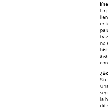
lín
Lo 
lle
ent
par
tra
no 
his
ava
con
¿Bo
Sí 
Una
seg
la 
dif