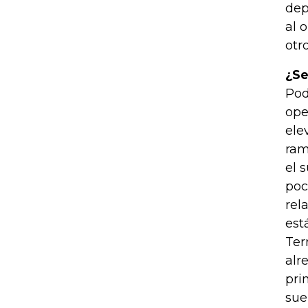
dep
al 
otr
¿Se
Pod
ope
ele
ram
el 
poc
rel
est
Ter
alr
pri
sue