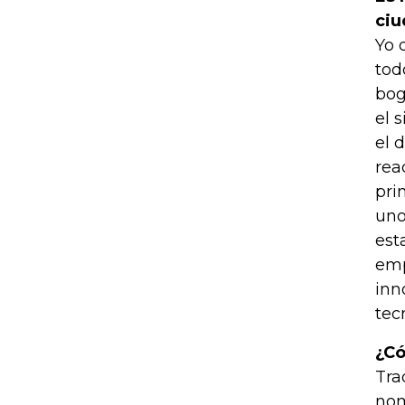
ciu
Yo 
tod
bog
el 
el 
rea
pri
uno
est
emp
inn
tec
¿Có
Tra
nom