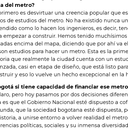
ea del metro?
primero es desvirtuar una creencia popular que e
nos de estudios del metro. No ha existido nunca u
endido como lo hacen los ingenieros, es decir, tene
a empezar a construir. Hemos tenido muchísimos
zadas encima del mapa, diciendo que por ahí va el
son estudios para hacer un metro. Esta es la prime
toria que realmente la ciudad cuenta con un estud
nzada, casi en etapa de diseño, que está listo pa
struir y eso lo vuelve un hecho excepcional en la h
gotá si tiene capacidad de financiar ese metr
claro, pero hoy pasamos por dos decisiones diferente
 es que el Gobierno Nacional esté dispuesto a cofi
unda, que la sociedad bogotana esté dispuesta, p
historia, a unirse entorno a volver realidad el metr
erencias políticas, sociales y su inmensa diversidad