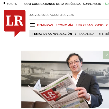
01%
$ 399.745,16
+$ 2.295,71
ORO COMPRA BANCO DE LA REPÚBLICA
JUEVES, 06 DE AGOSTO DE 2026
FINANZAS
ECONOMÍA
EMPRESAS
OCIO
G
TEMAS DE CONVERSACIÓN
LA CALERA
MINER