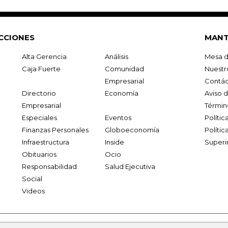
CCIONES
MANT
Alta Gerencia
Análisis
Mesa d
Caja Fuerte
Comunidad
Nuestr
Empresarial
Contác
Directorio
Economía
Aviso 
Empresarial
Términ
Especiales
Eventos
Políti
Finanzas Personales
Globoeconomía
Polític
Infraestructura
Inside
Superi
Obituarios
Ocio
Responsabilidad
Salud Ejecutiva
Social
Videos