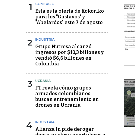
1
COMERCIO
Esta es la oferta de Kokoriko
para los "Gustavos" y
"Abelardos" este 7 de agosto
2
INDUSTRIA
Grupo Nutresa alcanzó
ingresos por $10,3 billones y
vendió $6,6 billones en
Colombia
3
UCRANIA
FT revela cómo grupos
armados colombianos
buscan entrenamiento en
drones en Ucrania
4
INDUSTRIA
Alianza In pide derogar
decreto sobre repartidores y