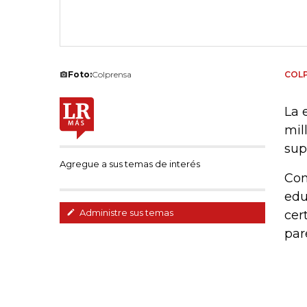
Foto:
Colprensa
COL
La 
mil
sup
Agregue a sus temas de interés
Con
edu
Administre sus temas
cer
par