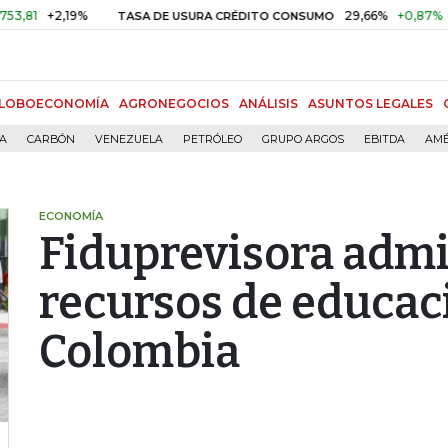
1
+2,19%
29,66%
+0,87%
+3,
TASA DE USURA CRÉDITO CONSUMO
LOBOECONOMÍA
AGRONEGOCIOS
ANÁLISIS
ASUNTOS LEGALES
ÍA
CARBÓN
VENEZUELA
PETRÓLEO
GRUPO ARGOS
EBITDA
AMÉ
ECONOMÍA
Fiduprevisora admi
recursos de educac
Colombia