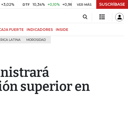
SUSCRÍBASE
02%
10,34%
+0,10%
+0,98%
$ 416,91
+$ 0,05
+0,01%
DTF
UVR
VER MÁS
CAJA FUERTE
INDICADORES
INSIDE
RICA LATINA
MOROSIDAD
nistrará
ión superior en