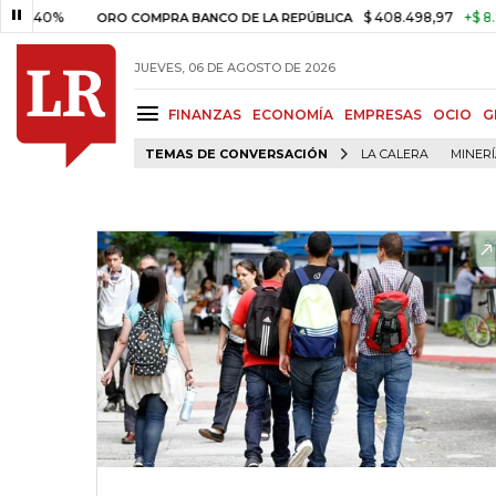
,40%
$ 408.498,97
+$ 8.753,8
ORO COMPRA BANCO DE LA REPÚBLICA
JUEVES, 06 DE AGOSTO DE 2026
FINANZAS
ECONOMÍA
EMPRESAS
OCIO
G
TEMAS DE CONVERSACIÓN
LA CALERA
MINER