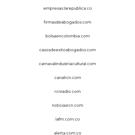
empresas.larepublica.co
firmasdeabogados.com
bolsaencolombia.com
casosdeexitoabogados.com
carnavalindustriacultural.com
canalrcn.com
rcnradio.com
noticiasrcn.com
lafm.com.co
alerta.com.co