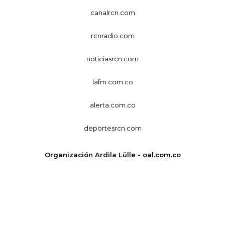
canalrcn.com
rcnradio.com
noticiasrcn.com
lafm.com.co
alerta.com.co
deportesrcn.com
Organización Ardila Lülle - oal.com.co