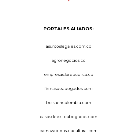
PORTALES ALIADOS:
asuntoslegales.com.co
agronegocios.co
empresas.larepublica.co
firmasdeabogados.com
bolsaencolombia.com
casosdeexitoabogados.com
carnavalindustriacultural.com