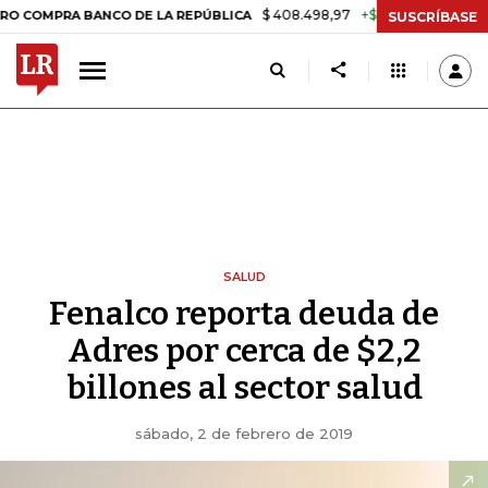
$ 408.498,97
+$ 8.753,81
+2,19%
PRA BANCO DE LA REPÚBLICA
T
SUSCRÍBASE
SALUD
Fenalco reporta deuda de
Adres por cerca de $2,2
billones al sector salud
sábado, 2 de febrero de 2019