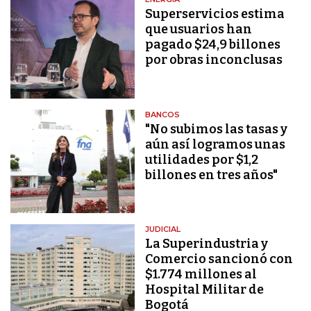
Superservicios estima
que usuarios han
pagado $24,9 billones
por obras inconclusas
BANCOS
"No subimos las tasas y
aún así logramos unas
utilidades por $1,2
billones en tres años"
JUDICIAL
La Superindustria y
Comercio sancionó con
$1.774 millones al
Hospital Militar de
Bogotá