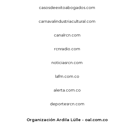
casosdeexitoabogados.com
carnavalindustriacultural.com
canalrcn.com
rcnradio.com
noticiasrcn.com
lafm.com.co
alerta.com.co
deportesrcn.com
Organización Ardila Lülle - oal.com.co