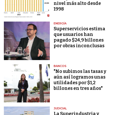
nivel más alto desde
1998
ENERGÍA
Superservicios estima
que usuarios han
pagado $24,9 billones
por obras inconclusas
BANCOS
"No subimos las tasas y
aún así logramos unas
utilidades por $1,2
billones en tres años"
JUDICIAL
La Superindustria y