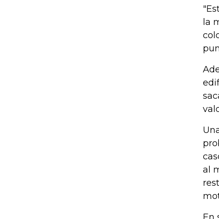
"Es
la 
col
pun
Ade
edi
sac
val
Una
pro
cas
al 
res
mot
En 