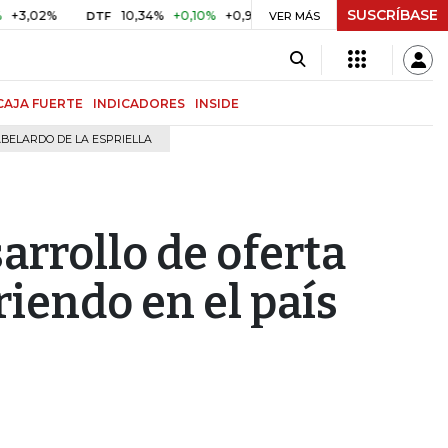
SUSCRÍBASE
%
10,34%
+0,10%
+0,98%
$ 416,96
+$ 0,05
+0,01%
DTF
UVR
VER MÁS
CAJA FUERTE
INDICADORES
INSIDE
BELARDO DE LA ESPRIELLA
arrollo de oferta
iendo en el país