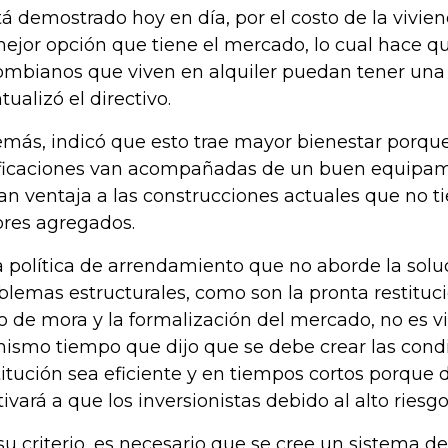
tá demostrado hoy en día, por el costo de la vivie
mejor opción que tiene el mercado, lo cual hace q
ombianos que viven en alquiler puedan tener una 
tualizó el directivo.
más, indicó que esto trae mayor bienestar porqu
ficaciones van acompañadas de un buen equipam
an ventaja a las construcciones actuales que no 
ores agregados.
 política de arrendamiento que no aborde la solu
blemas estructurales, como son la pronta restituc
o de mora y la formalización del mercado, no es vi
mismo tiempo que dijo que se debe crear las cond
titución sea eficiente y en tiempos cortos porque d
ivará a que los inversionistas debido al alto riesgo
su criterio, es necesario que se cree un sistema de 