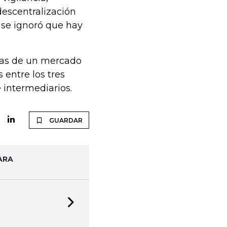
descentralización
 se ignoró que hay
cias de un mercado
entre los tres
 intermediarios.
GUARDAR
ARA
Next slide