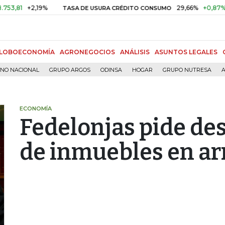
+2,19%
29,66%
+0,87%
+3,02
TASA DE USURA CRÉDITO CONSUMO
LOBOECONOMÍA
AGRONEGOCIOS
ANÁLISIS
ASUNTOS LEGALES
RNO NACIONAL
GRUPO ARGOS
ODINSA
HOGAR
GRUPO NUTRESA
A
ECONOMÍA
Fedelonjas pide des
de inmuebles en arr