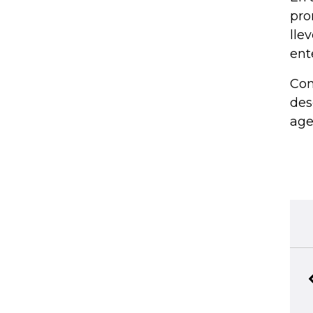
pro
lle
ent
Con
des
age