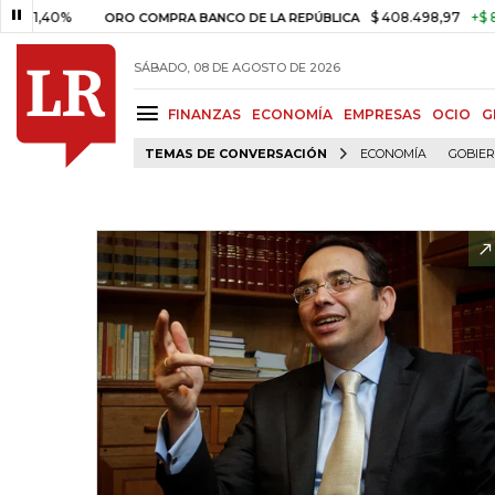
40%
$ 408.498,97
+$ 8.753,81
ORO COMPRA BANCO DE LA REPÚBLICA
SÁBADO, 08 DE AGOSTO DE 2026
FINANZAS
ECONOMÍA
EMPRESAS
OCIO
G
TEMAS DE CONVERSACIÓN
ECONOMÍA
GOBIE