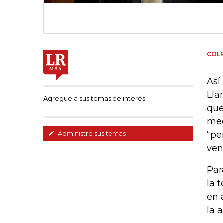
COL
Así
Lla
Agregue a sus temas de interés
que
med
“pe
Administre sus temas
ven
Par
la 
en 
la 