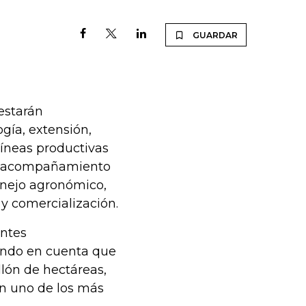
GUARDAR
estarán
gía, extensión,
 líneas productivas
en acompañamiento
manejo agronómico,
 y comercialización.
entes
iendo en cuenta que
llón de hectáreas,
 en uno de los más