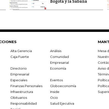
Bogotá y la Sabana
CCIONES
MANT
Alta Gerencia
Análisis
Mesa d
Caja Fuerte
Comunidad
Nuestr
Empresarial
Contác
Directorio
Economía
Aviso 
Empresarial
Términ
Especiales
Eventos
Políti
Finanzas Personales
Globoeconomía
Polític
Infraestructura
Inside
Superi
Obituarios
Ocio
Responsabilidad
Salud Ejecutiva