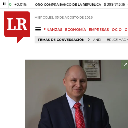
0
+0,01%
$ 399.745,16
+$ 2.2
ORO COMPRA BANCO DE LA REPÚBLICA
MIÉRCOLES, 05 DE AGOSTO DE 2026
FINANZAS
ECONOMÍA
EMPRESAS
OCIO
G
TEMAS DE CONVERSACIÓN
ANDI
BRUCE MAC 