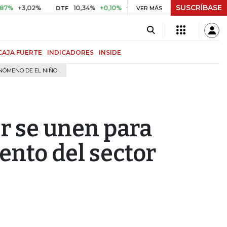
SUSCRÍBASE
+3,02%
10,34%
+0,10%
+0,98%
$ 416,81
+$ 0,05
+0
DTF
VER MÁS
UVR
CAJA FUERTE
INDICADORES
INSIDE
NÓMENO DE EL NIÑO
r se unen para
ento del sector