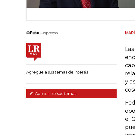
Foto:
Colprensa
MARÍ
Las
enc
cap
Agregue a sus temas de interés
rel
y a
cos
Administre sus temas
Fed
opo
el 
pue