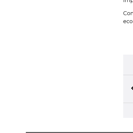
imp
Con
eco