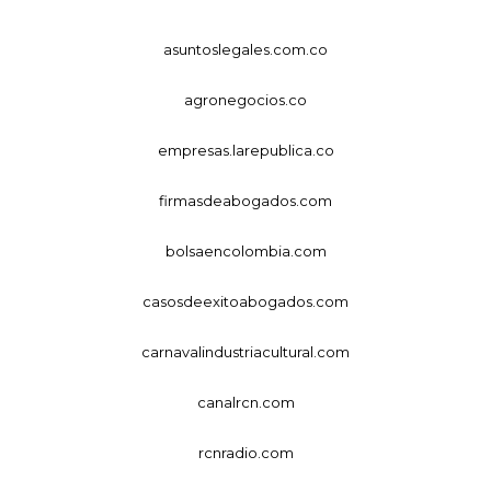
asuntoslegales.com.co
agronegocios.co
empresas.larepublica.co
firmasdeabogados.com
bolsaencolombia.com
casosdeexitoabogados.com
carnavalindustriacultural.com
canalrcn.com
rcnradio.com