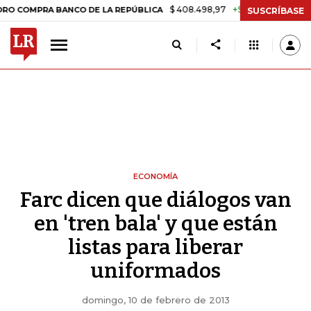
$ 408.498,97
+$ 8.753,81
+2,19%
RA BANCO DE LA REPÚBLICA
TA
SUSCRÍBASE
ECONOMÍA
Farc dicen que diálogos van
en 'tren bala' y que están
listas para liberar
uniformados
domingo, 10 de febrero de 2013