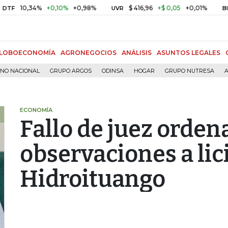
10,34%
+0,10%
+0,98%
$ 416,96
+$ 0,05
+0,01%
UVR
BITCOIN
LOBOECONOMÍA
AGRONEGOCIOS
ANÁLISIS
ASUNTOS LEGALES
RNO NACIONAL
GRUPO ARGOS
ODINSA
HOGAR
GRUPO NUTRESA
A
ECONOMÍA
Fallo de juez ordena
observaciones a lic
Hidroituango