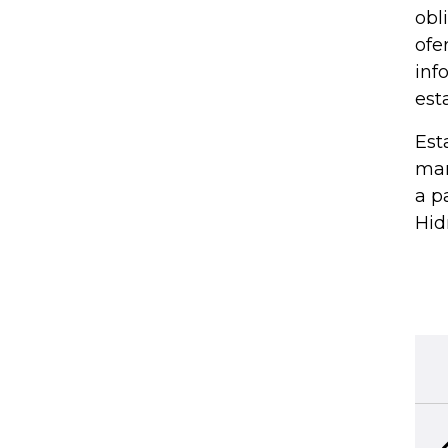
obl
ofe
inf
est
Est
man
a p
Hid