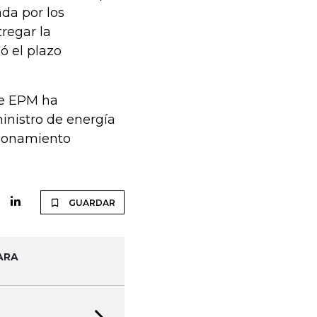
da por los
regar la
ó el plazo
ue EPM ha
inistro de energía
cionamiento
GUARDAR
ARA