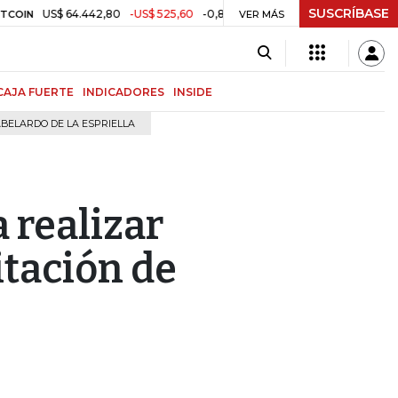
SUSCRÍBASE
US$ 64.442,80
-US$ 525,60
-0,81%
$ 3.157,43
-$ 21,97
-0,6
TRM
VER MÁS
CAJA FUERTE
INDICADORES
INSIDE
BELARDO DE LA ESPRIELLA
 realizar
itación de