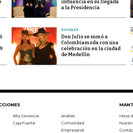
e
influencia en su llegada
a la Presidencia
SOCIALES
ó
Don Julio se sumó a
Colombiamoda con una
69
celebración en la ciudad
de Medellín
CCIONES
MANT
Alta Gerencia
Análisis
Mesa d
Caja Fuerte
Comunidad
Nuestr
Empresarial
Contác