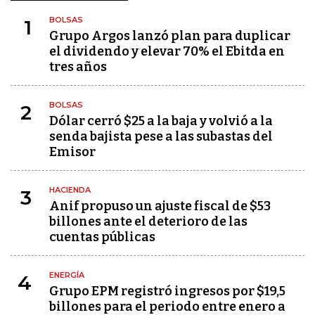
BOLSAS
1
Grupo Argos lanzó plan para duplicar
el dividendo y elevar 70% el Ebitda en
tres años
BOLSAS
2
Dólar cerró $25 a la baja y volvió a la
senda bajista pese a las subastas del
Emisor
HACIENDA
3
Anif propuso un ajuste fiscal de $53
billones ante el deterioro de las
cuentas públicas
ENERGÍA
4
Grupo EPM registró ingresos por $19,5
billones para el periodo entre enero a