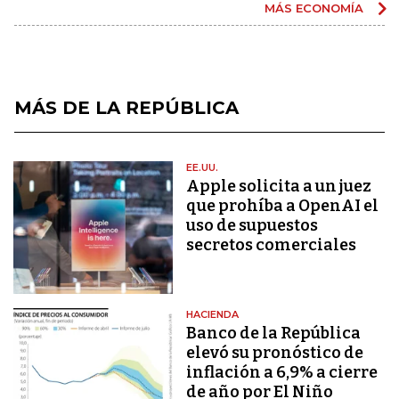
MÁS ECONOMÍA
MÁS DE LA REPÚBLICA
EE.UU.
Apple solicita a un juez
que prohíba a OpenAI el
uso de supuestos
secretos comerciales
HACIENDA
Banco de la República
elevó su pronóstico de
inflación a 6,9% a cierre
de año por El Niño