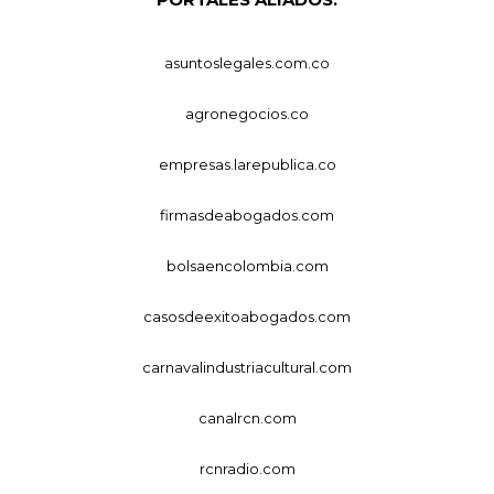
asuntoslegales.com.co
agronegocios.co
empresas.larepublica.co
firmasdeabogados.com
bolsaencolombia.com
casosdeexitoabogados.com
carnavalindustriacultural.com
canalrcn.com
rcnradio.com