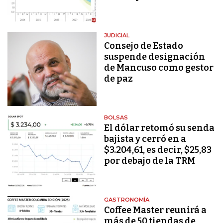
JUDICIAL
Consejo de Estado
suspende designación
de Mancuso como gestor
de paz
BOLSAS
El dólar retomó su senda
bajista y cerró en a
$3.204,61, es decir, $25,83
por debajo de la TRM
GASTRONOMÍA
Coffee Master reunirá a
más de 50 tiendas de