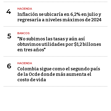
HACIENDA
4
Inflación se ubicaría en 6,2% en julio y
regresaría a niveles máximos de 2024
BANCOS
5
"No subimos las tasas y aún así
obtuvimos utilidades por $1,2 billones
en tres años"
HACIENDA
6
Colombia sigue como el segundo país
de la Ocde donde más aumenta el
costo de vida