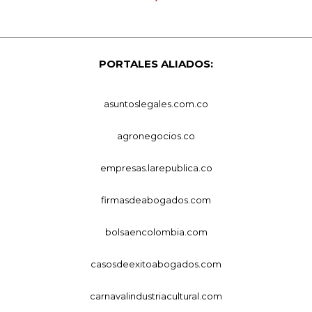
PORTALES ALIADOS:
asuntoslegales.com.co
agronegocios.co
empresas.larepublica.co
firmasdeabogados.com
bolsaencolombia.com
casosdeexitoabogados.com
carnavalindustriacultural.com