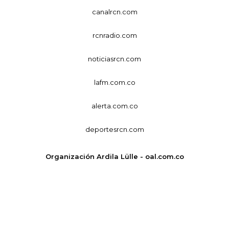
canalrcn.com
rcnradio.com
noticiasrcn.com
lafm.com.co
alerta.com.co
deportesrcn.com
Organización Ardila Lülle - oal.com.co