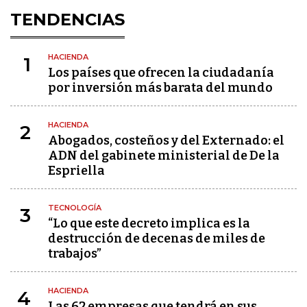
TENDENCIAS
HACIENDA
1
Los países que ofrecen la ciudadanía
por inversión más barata del mundo
HACIENDA
2
Abogados, costeños y del Externado: el
ADN del gabinete ministerial de De la
Espriella
TECNOLOGÍA
3
“Lo que este decreto implica es la
destrucción de decenas de miles de
trabajos”
HACIENDA
4
Las 62 empresas que tendrá en sus