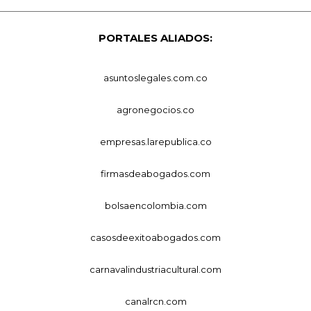
PORTALES ALIADOS:
asuntoslegales.com.co
agronegocios.co
empresas.larepublica.co
firmasdeabogados.com
bolsaencolombia.com
casosdeexitoabogados.com
carnavalindustriacultural.com
canalrcn.com