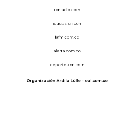
rcnradio.com
noticiasrcn.com
lafm.com.co
alerta.com.co
deportesrcn.com
Organización Ardila Lülle - oal.com.co