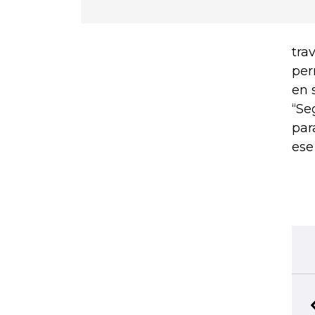
tra
per
en 
“Se
par
ese