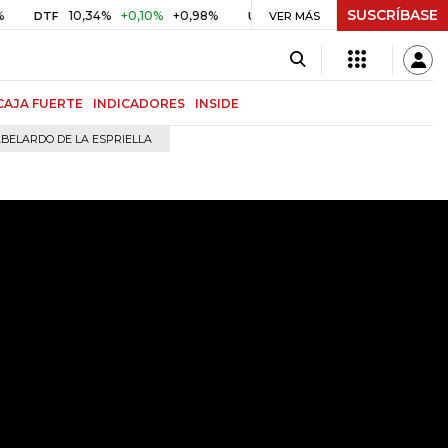
SUSCRÍBASE
10,34%
+0,10%
+0,98%
$ 416,91
+$ 0,05
+0,01%
F
UVR
VER MÁS
BITCO
CAJA FUERTE
INDICADORES
INSIDE
BELARDO DE LA ESPRIELLA