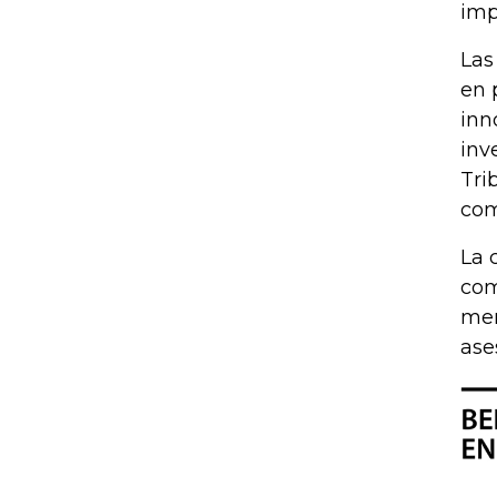
imp
Las
en 
inn
inv
Tri
com
La 
com
men
ase