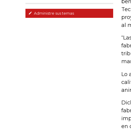
ben
Tec
Administre sus temas
pro
al 
“La
fab
tri
man
Lo 
cal
ani
Dic
fab
imp
en 