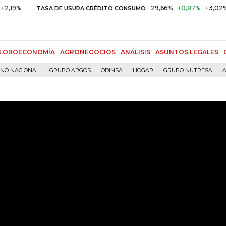
29,66%
+0,87%
+3,02%
TASA DE USURA CRÉDITO CONSUMO
DT
LOBOECONOMÍA
AGRONEGOCIOS
ANÁLISIS
ASUNTOS LEGALES
RNO NACIONAL
GRUPO ARGOS
ODINSA
HOGAR
GRUPO NUTRESA
A