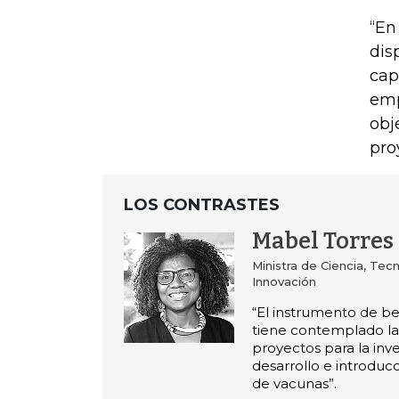
“En
dis
cap
emp
obj
pro
LOS CONTRASTES
Mabel Torres
Ministra de Ciencia, Tec
Innovación
“El instrumento de ben
tiene contemplado la 
proyectos para la inve
desarrollo e introduc
de vacunas”.