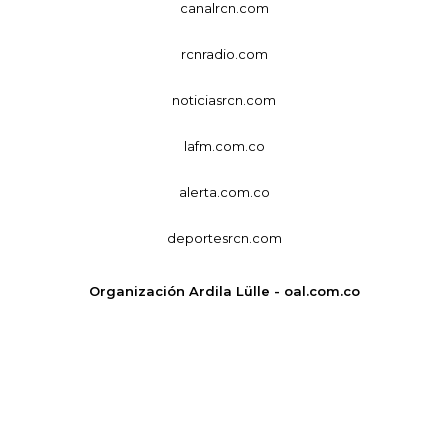
canalrcn.com
rcnradio.com
noticiasrcn.com
lafm.com.co
alerta.com.co
deportesrcn.com
Organización Ardila Lülle - oal.com.co