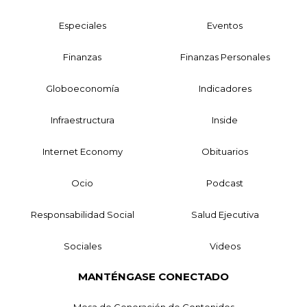
Especiales
Eventos
Finanzas
Finanzas Personales
Globoeconomía
Indicadores
Infraestructura
Inside
Internet Economy
Obituarios
Ocio
Podcast
Responsabilidad Social
Salud Ejecutiva
Sociales
Videos
MANTÉNGASE CONECTADO
Mesa de Generación de Contenidos