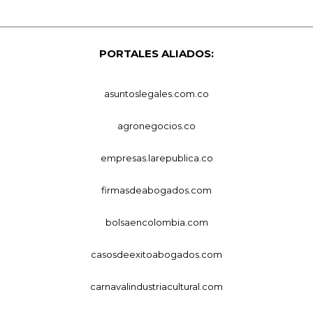
PORTALES ALIADOS:
asuntoslegales.com.co
agronegocios.co
empresas.larepublica.co
firmasdeabogados.com
bolsaencolombia.com
casosdeexitoabogados.com
carnavalindustriacultural.com