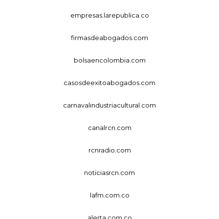
empresas.larepublica.co
firmasdeabogados.com
bolsaencolombia.com
casosdeexitoabogados.com
carnavalindustriacultural.com
canalrcn.com
rcnradio.com
noticiasrcn.com
lafm.com.co
alerta.com.co