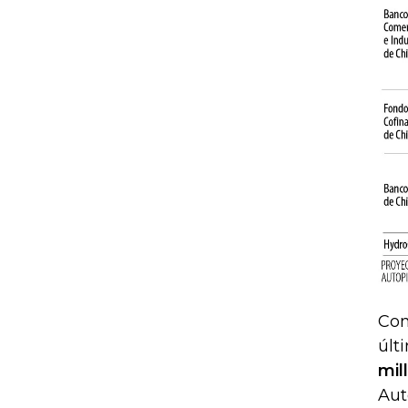
Con
últ
mil
Aut