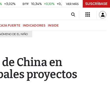
SUSCRÍBASE
2%
10,34%
+0,10%
+0,98%
$ 416,86
+$ 0,05
+0,01%
DTF
UVR
VER MÁS
CAJA FUERTE
INDICADORES
INSIDE
NÓMENO DE EL NIÑO
a de China en
ipales proyectos