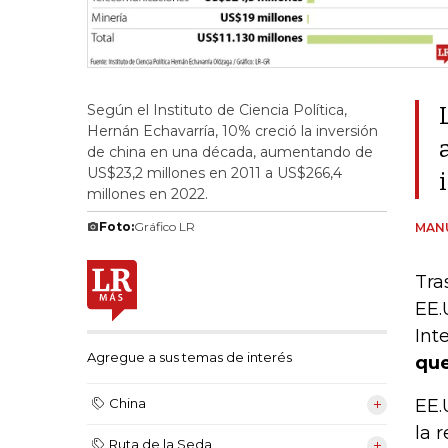
Según el Instituto de Ciencia Política,
Hernán Echavarría, 10% creció la inversión
de china en una década, aumentando de
US$23,2 millones en 2011 a US$266,4
millones en 2022.
Foto:
Gráfico LR
MAN
Tra
EE.
Int
Agregue a sus temas de interés
que
EE.
China
la 
Ruta de la Seda