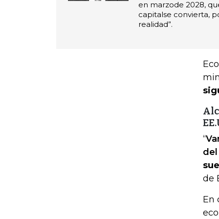
en marzode 2028, que
capitalse convierta, po
realidad”.
Eco
min
sig
Alc
EE.
“
Va
del
sue
de 
En 
eco