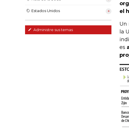
org
el 
Estados Unidos
Un 
Administre sus temas
la 
ind
es
a
pro