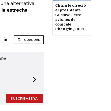
 una alternativa
China le ofreció
 la estrecha
al presidente
Gustavo Petro
aviones de
combate
Chengdu J-10CE
GUARDAR
ARA
Next slide
SUSCRÍBASE YA