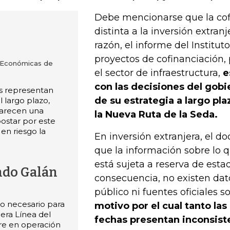
Debe mencionarse que la cof
distinta a la inversión extranj
razón, el informe del Institut
proyectos de cofinanciación,
s Económicas de
el sector de infraestructura,
e
con las decisiones del gobi
as representan
de su estrategia a largo pl
 largo plazo,
parecen una
la Nueva Ruta de la Seda.
Apostar por este
en riesgo la
En inversión extranjera, el 
que la información sobre lo q
está sujeta a reserva de estad
ndo Galán
consecuencia, no existen dat
público ni fuentes oficiales s
o necesario para
motivo por el cual tanto las
mera Línea del
fechas presentan inconsist
re en operación