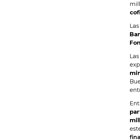
mil
cof
Las
Ban
Fon
Las
exp
min
Bue
ent
Ent
par
mil
est
fin