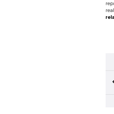
rep
real
rel