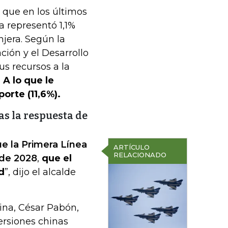
s que en los últimos
a representó 1,1%
anjera. Según la
ción y el Desarrollo
us recursos a la
.
A lo que le
orte (11,6%).
as la respuesta de
e la Primera Línea
ARTÍCULO
RELACIONADO
 de 2028
,
que el
d
”, dijo el alcalde
hina, César Pabón,
ersiones chinas