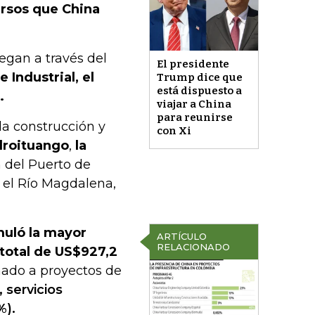
ursos que China
legan a través del
El presidente
 Industrial, el
Trump dice que
está dispuesto a
.
viajar a China
para reunirse
la construcción y
con Xi
droituango
,
la
n del Puerto de
n el Río Magdalena,
muló la mayor
ARTÍCULO
RELACIONADO
 total de US$927,2
inado a proyectos de
 servicios
%).