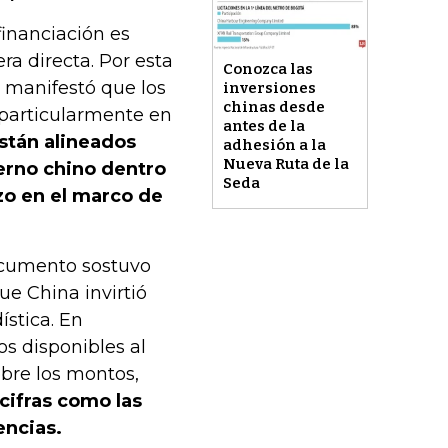
inanciación es
era directa. Por esta
Conozca las
o manifestó que los
inversiones
chinas desde
 particularmente en
antes de la
stán alineados
adhesión a la
Nueva Ruta de la
erno chino dentro
Seda
azo en el marco de
documento sostuvo
ue China invirtió
ística. En
os disponibles al
obre los montos,
 cifras como las
encias.