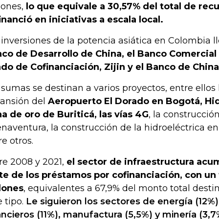
lones,
lo que equivale a 30,57% del total de rec
inanció en iniciativas a escala local.
 inversiones de la potencia asiática en Colombia l
co de Desarrollo de China, el Banco Comercial e
do de Cofinanciación, Zijin y el Banco de China
 sumas se destinan a varios proyectos, entre ellos 
ansión del
Aeropuerto El Dorado en Bogotá, Hi
a de oro de Buriticá, las vías 4G
, la construcció
naventura, la construcción de la hidroeléctrica e
re otros.
re 2008 y 2021,
el sector de infraestructura acu
te de los préstamos por cofinanciación, con un
lones
, equivalentes a 67,9% del monto total dest
e tipo.
Le siguieron los sectores de energía (12%),
ancieros (11%), manufactura (5,5%) y minería (3,7