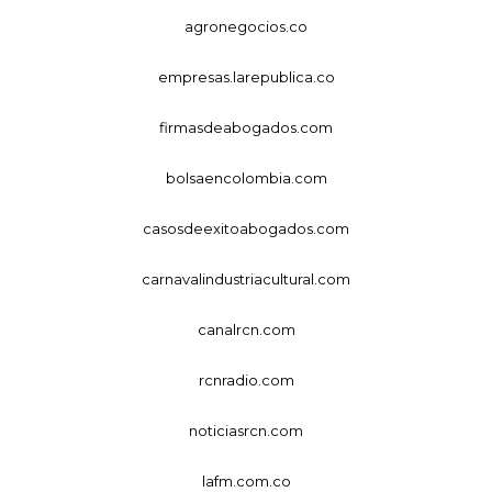
agronegocios.co
empresas.larepublica.co
firmasdeabogados.com
bolsaencolombia.com
casosdeexitoabogados.com
carnavalindustriacultural.com
canalrcn.com
rcnradio.com
noticiasrcn.com
lafm.com.co